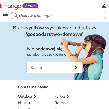
family
Brak wyników wyszukiwania dla frazy
'
gospodarstwo-domowe
'
Nie poddawaj się,
spróbuj wyszukać inne hasło
Popularne hasła
:
Outdoor
kurtka
bluza
Reima