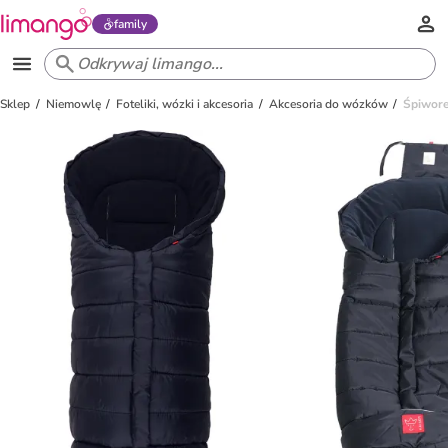
family
Sklep
Niemowlę
Foteliki, wózki i akcesoria
Akcesoria do wózków
Śpiwore