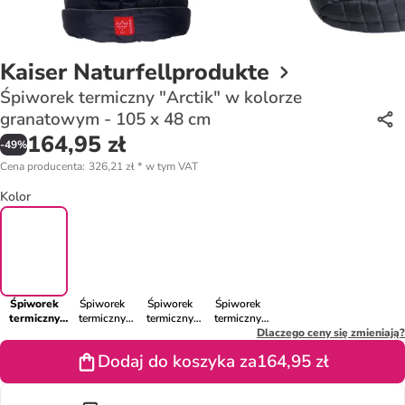
Kaiser Naturfellprodukte
Śpiworek termiczny "Arctik" w kolorze
granatowym - 105 x 48 cm
164,95 zł
-
49
%
Cena producenta
:
326,21 zł
*
w tym VAT
Kolor
Śpiworek
Śpiworek
Śpiworek
Śpiworek
termiczny
termiczny
termiczny
termiczny
"Arctik" w
"Arctik" w
"Arctik" w
"Arctik" w
Dlaczego ceny się zmieniają?
kolorze
kolorze
kolorze
kolorze
Dodaj do koszyka za
164,95 zł
granatowym
czarnym -
szarym - 105
czerwonym -
- 105 x 48
105 x 48 cm
x 48 cm
105 x 48 cm
cm