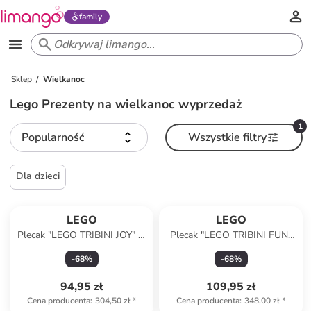
family
Sklep
Wielkanoc
Lego Prezenty na wielkanoc wyprzedaż
1
Popularność
Wszystkie filtry
Dla dzieci
LEGO
LEGO
Plecak "LEGO TRIBINI JOY" w
Plecak "LEGO TRIBINI FUN"
kolorze czarnym - 29 x 40 x
w kolorze granatowym - 29 x
-
68
%
-
68
%
12 cm
37 x 13 cm
94,95 zł
109,95 zł
Cena producenta
:
304,50 zł
*
Cena producenta
:
348,00 zł
*