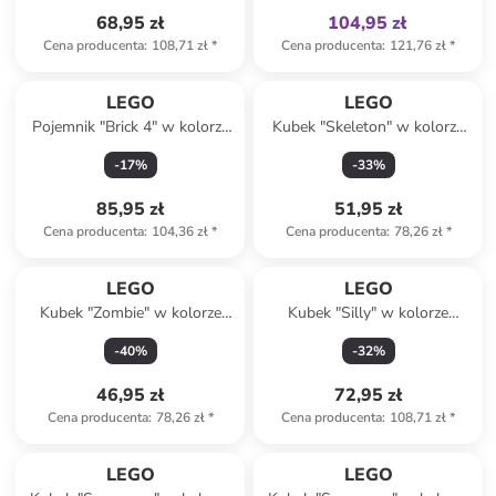
68,95 zł
104,95 zł
Cena producenta
:
108,71 zł
*
Cena producenta
:
121,76 zł
*
LEGO
LEGO
Pojemnik "Brick 4" w kolorze
Kubek "Skeleton" w kolorze
zielonym na lunch - 16,5 x
białym - 255 ml
-
17
%
-
33
%
11,6 x 17,3 cm
85,95 zł
51,95 zł
Cena producenta
:
104,36 zł
*
Cena producenta
:
78,26 zł
*
LEGO
LEGO
Kubek "Zombie" w kolorze
Kubek "Silly" w kolorze
szarym - 255 ml
żółtym - 530 ml
-
40
%
-
32
%
46,95 zł
72,95 zł
Cena producenta
:
78,26 zł
*
Cena producenta
:
108,71 zł
*
LEGO
LEGO