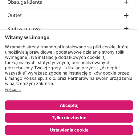
Obsługa klienta
Outlet
Klub zakupowy
limango.de
limango.nl
* Rekomendowana, niewiążąca cena detaliczna producenta, jaką wskazał nam
nasz dostawca. Wartość procentowa oznacza różnicę pomiędzy naszą ceną a
rekomendowaną ceną detaliczną producenta.
ᵃ Regulamin oraz warunki promocji dostępne na stronie
www.limango.pl/invite