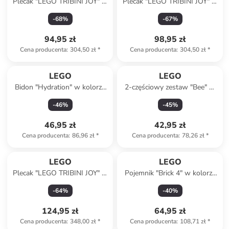
Plecak "LEGO TRIBINI JOY" w
Plecak "LEGO TRIBINI JOY" w
kolorze turkusowym - 29 x 49
kolorze jasnoróżowym - 29 x
-
68
%
-
67
%
x 12 cm
40 x 12 cm
94,95 zł
98,95 zł
Cena producenta
:
304,50 zł
*
Cena producenta
:
304,50 zł
*
LEGO
LEGO
Bidon "Hydration" w kolorze
2-częściowy zestaw "Bee" w
fioletowym - 500 ml
kolorze różowo-fioletowym
-
46
%
-
45
%
na lunch
46,95 zł
42,95 zł
Cena producenta
:
86,96 zł
*
Cena producenta
:
78,26 zł
*
LEGO
LEGO
Plecak "LEGO TRIBINI JOY" w
Pojemnik "Brick 4" w kolorze
kolorze żółtym - 29 x 40 x 12
szarozielonym na lunch - 16,5
-
64
%
-
40
%
cm
x 11,6 x 17,3 cm
124,95 zł
64,95 zł
Cena producenta
:
348,00 zł
*
Cena producenta
:
108,71 zł
*