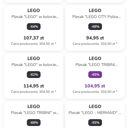
Produkt zarezerwowany
LEGO
LEGO
Plecak "LEGO" w kolorze
Plecak "LEGO CITY Police
granatowym - 27 x 40 x 18
Adventure" w kolorze
-
64
%
-
68
%
cm
granatowym - 27 x 40 x 18
cm
107,37 zł
94,95 zł
Cena producenta
:
304,50 zł
*
Cena producenta
:
304,50 zł
*
Tylko z
family
LEGO
LEGO
Plecak "LEGO" w kolorze
Plecak "LEGO TRIBINI
czarnym - 27 x 40 x 18 cm
HAPPY" w kolorze czarnym -
-
62
%
-
65
%
24 x 31 x 10,5 cm
114,95 zł
104,95 zł
Cena producenta
:
304,50 zł
*
Cena producenta
:
304,50 zł
*
LEGO
LEGO
Plecak "LEGO TRIBINI" w
Plecak "LEGO - MERMAID" w
kolorze jasnoróżowo-
kolorze fioletowo-błękitnym -
-
68
%
-
55
%
różowym - 22,5 x 28,5 x 12
24 x 32,5 x 13 cm