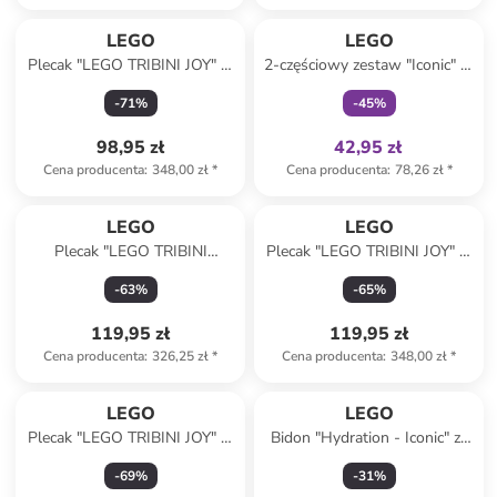
Tylko z
family
LEGO
LEGO
Plecak "LEGO TRIBINI JOY" w
2-częściowy zestaw "Iconic" w
kolorze turkusowym - 29 x 40
kolorze niebiesko-czerwonym
-
71
%
-
45
%
x 12 cm
na lunch
98,95 zł
42,95 zł
Cena producenta
:
348,00 zł
*
Cena producenta
:
78,26 zł
*
LEGO
LEGO
Plecak "LEGO TRIBINI
Plecak "LEGO TRIBINI JOY" w
HAPPY" w kolorze czarnym -
kolorze błękitnym - 29 x 49 x
-
63
%
-
65
%
32 x 39 x 16 cm
12 cm
119,95 zł
119,95 zł
Cena producenta
:
326,25 zł
*
Cena producenta
:
348,00 zł
*
LEGO
LEGO
Plecak "LEGO TRIBINI JOY" w
Bidon "Hydration - Iconic" ze
kolorze jasnoróżowym - 29 x
wzorem - 500 ml
-
69
%
-
31
%
40 x 12 cm