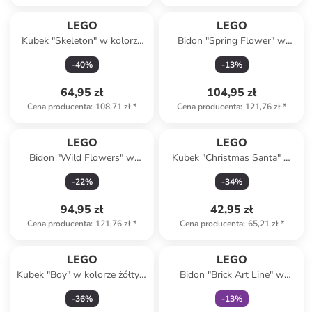
LEGO
LEGO
Kubek "Skeleton" w kolorze
Bidon "Spring Flower" w
białym - 530 ml
kolorze biało-żółto-
-
40
%
-
13
%
czerwonym - 560 ml
64,95 zł
104,95 zł
Cena producenta
:
108,71 zł
*
Cena producenta
:
121,76 zł
*
LEGO
LEGO
Bidon "Wild Flowers" w
Kubek "Christmas Santa" w
kolorze białym - 560 ml
kolorze białym - 300 ml
-
22
%
-
34
%
94,95 zł
42,95 zł
Cena producenta
:
121,76 zł
*
Cena producenta
:
65,21 zł
*
Tylko z
family
LEGO
LEGO
Kubek "Boy" w kolorze żółtym
Bidon "Brick Art Line" w
- 530 ml
kolorze biało-niebiesko-
-
36
%
-
13
%
żółtym - 560 ml