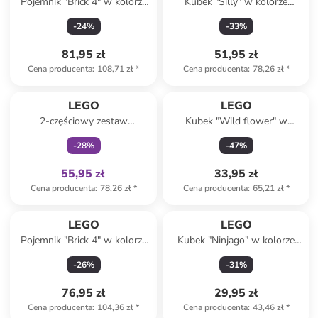
Pojemnik "Brick 4" w kolorze
Kubek "Silly" w kolorze
granatowym na lunch - 16,5 x
żółtym - 255 ml
-
24
%
-
33
%
11,6 x 17,3 cm
81,95 zł
51,95 zł
Cena producenta
:
108,71 zł
*
Cena producenta
:
78,26 zł
*
Tylko z
family
LEGO
LEGO
2-częściowy zestaw
Kubek "Wild flower" w
"Firework" w kolorze zielono-
kolorze białym - 300 ml
-
28
%
-
47
%
niebieskim na lunch
55,95 zł
33,95 zł
Cena producenta
:
78,26 zł
*
Cena producenta
:
65,21 zł
*
LEGO
LEGO
Pojemnik "Brick 4" w kolorze
Kubek "Ninjago" w kolorze
błękitnym na lunch - 16,5 x
błękitno-jasnoróżowo-żółtym
-
26
%
-
31
%
11,6 x 17,3 cm
- 500 ml
76,95 zł
29,95 zł
Cena producenta
:
104,36 zł
*
Cena producenta
:
43,46 zł
*