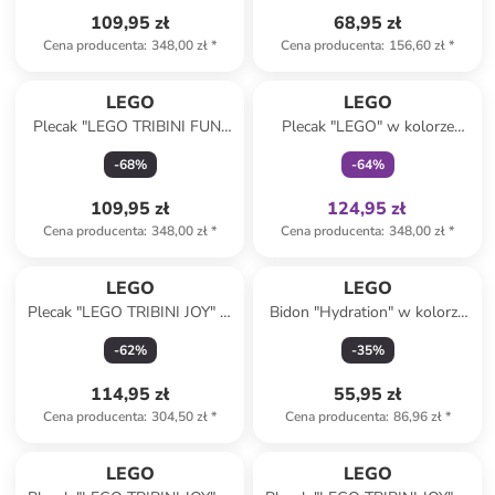
cm
109,95 zł
68,95 zł
Cena producenta
:
348,00 zł
*
Cena producenta
:
156,60 zł
*
Tylko z
family
LEGO
LEGO
Plecak "LEGO TRIBINI FUN"
Plecak "LEGO" w kolorze
w kolorze czarnym - 29 x 37 x
zielonym - 20 x 29 x 10 cm
-
68
%
-
64
%
13 cm
109,95 zł
124,95 zł
Cena producenta
:
348,00 zł
*
Cena producenta
:
348,00 zł
*
LEGO
LEGO
Plecak "LEGO TRIBINI JOY" w
Bidon "Hydration" w kolorze
kolorze błękitnym - 29 x 40 x
czerwonym - 500 ml
-
62
%
-
35
%
12 cm
114,95 zł
55,95 zł
Cena producenta
:
304,50 zł
*
Cena producenta
:
86,96 zł
*
LEGO
LEGO