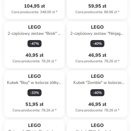
104,95 zł
59,95 zł
Cena producenta
:
348,00 zł
*
Cena producenta
:
86,96 zł
*
LEGO
LEGO
2-częściowy zestaw "Brick" w
2-częściowy zestaw "Ninjago"
kolorze żółtym na lunch
w kolorze zielonym na lunch
-
47
%
-
40
%
40,95 zł
46,95 zł
Cena producenta
:
78,26 zł
*
Cena producenta
:
78,26 zł
*
LEGO
LEGO
Kubek "Boy" w kolorze żółtym
Kubek "Zombie" w kolorze
- 255 ml
zielonym - 255 ml
-
33
%
-
40
%
51,95 zł
46,95 zł
Cena producenta
:
78,26 zł
*
Cena producenta
:
78,26 zł
*
LEGO
LEGO