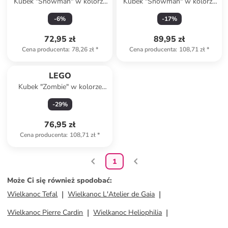
Kubek "Snowman" w kolorze
Kubek "Snowman" w kolorze
biało-czarnym - 255 ml
biało-czarnym - 530 ml
-
6
%
-
17
%
72,95 zł
89,95 zł
Cena producenta
:
78,26 zł
*
Cena producenta
:
108,71 zł
*
LEGO
Kubek "Zombie" w kolorze
szarym - 530 ml
-
29
%
76,95 zł
Cena producenta
:
108,71 zł
*
1
Może Ci się również spodobać
:
Wielkanoc Tefal
Wielkanoc L'Atelier de Gaia
Wielkanoc Pierre Cardin
Wielkanoc Heliophilia