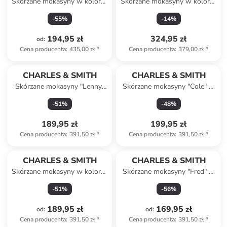
Skórzane mokasyny w kolorze
Skórzane mokasyny w kolorze
niebieskim
granatowym
-
55
%
-
14
%
194,95 zł
324,95 zł
od
:
Cena producenta
:
435,00 zł
*
Cena producenta
:
379,00 zł
*
CHARLES & SMITH
CHARLES & SMITH
Skórzane mokasyny "Lenny"
Skórzane mokasyny "Cole" w
w kolorze jasnobrązowym
kolorze brązowym
-
51
%
-
48
%
189,95 zł
199,95 zł
Cena producenta
:
391,50 zł
*
Cena producenta
:
391,50 zł
*
CHARLES & SMITH
CHARLES & SMITH
Skórzane mokasyny w kolorze
Skórzane mokasyny "Fred" w
jasnobrązowym
kolorze błękitnym
-
51
%
-
56
%
189,95 zł
169,95 zł
od
:
od
:
Cena producenta
:
391,50 zł
*
Cena producenta
:
391,50 zł
*