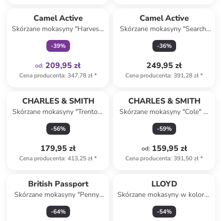
Tylko z
family
Camel Active
Camel Active
Skórzane mokasyny "Harvest"
Skórzane mokasyny "Search"
w kolorze khaki
w kolorze brązowym
-
39
%
-
36
%
209,95 zł
249,95 zł
od
:
Cena producenta
:
347,78 zł
*
Cena producenta
:
391,28 zł
*
CHARLES & SMITH
CHARLES & SMITH
Skórzane mokasyny "Trenton"
Skórzane mokasyny "Cole" w
w kolorze jasnobrązowym
kolorze niebieskim
-
56
%
-
59
%
179,95 zł
159,95 zł
od
:
Cena producenta
:
413,25 zł
*
Cena producenta
:
391,50 zł
*
British Passport
LLOYD
Skórzane mokasyny "Penny"
Skórzane mokasyny w kolorze
w kolorze musztardowym
brązowym
-
64
%
-
54
%