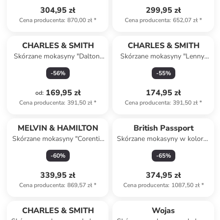
304,95 zł
299,95 zł
Cena producenta
:
870,00 zł
*
Cena producenta
:
652,07 zł
*
CHARLES & SMITH
CHARLES & SMITH
Skórzane mokasyny "Dalton"
Skórzane mokasyny "Lenny"
w kolorze khaki
w kolorze jasnobrązowym
-
56
%
-
55
%
169,95 zł
174,95 zł
od
:
Cena producenta
:
391,50 zł
*
Cena producenta
:
391,50 zł
*
MELVIN & HAMILTON
British Passport
Skórzane mokasyny "Corentin
Skórzane mokasyny w kolorze
3" w kolorze jasnobrązowym
czarnym
-
60
%
-
65
%
339,95 zł
374,95 zł
Cena producenta
:
869,57 zł
*
Cena producenta
:
1087,50 zł
*
CHARLES & SMITH
Wojas