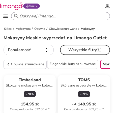
family
Sklep
Mężczyzna
Obuwie
Obuwie sznurowane
Mokasyny
Mokasyny Meskie wyprzedaż na Limango Outlet
Popularność
Wszystkie filtry
Eleganckie buty sznurowane
Obuwie sznurowane
Moka
Timberland
TOMS
Skórzane mokasyny w kolorze
Skórzane espadryle w kolorze
jasnobrązowym
szarym
-
70
%
-
59
%
154,95 zł
149,95 zł
od
:
Cena producenta
:
522,00 zł
*
Cena producenta
:
369,75 zł
*