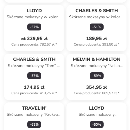
LLOYD
CHARLES & SMITH
Skórzane mokasyny w kolorze
Skórzane mokasyny w kolorze
jasnobrązowym
czerwonym
-
57
%
-
51
%
329,95 zł
189,95 zł
od
:
Cena producenta
:
782,57 zł
*
Cena producenta
:
391,50 zł
*
CHARLES & SMITH
MELVIN & HAMILTON
Skórzane mokasyny "Tom" w
Skórzane mokasyny "Nelson
kolorze granatowym
20" w kolorze czarnym
-
57
%
-
59
%
174,95 zł
354,95 zł
Cena producenta
:
413,25 zł
*
Cena producenta
:
869,57 zł
*
TRAVELIN'
LLOYD
Skórzane mokasyny "Krokvag"
Skórzane mokasyny
w kolorze granatowym
"Gladstone" w kolorze
-
62
%
-
50
%
brązowym