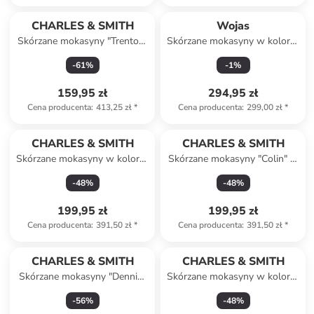
CHARLES & SMITH
Wojas
Skórzane mokasyny "Trenton"
Skórzane mokasyny w kolorze
w kolorze szarym
granatowym
-
61
%
-
1
%
159,95 zł
294,95 zł
Cena producenta
:
413,25 zł
*
Cena producenta
:
299,00 zł
*
CHARLES & SMITH
CHARLES & SMITH
Skórzane mokasyny w kolorze
Skórzane mokasyny "Colin" w
jasnobrązowym
kolorze granatowym
-
48
%
-
48
%
199,95 zł
199,95 zł
Cena producenta
:
391,50 zł
*
Cena producenta
:
391,50 zł
*
CHARLES & SMITH
CHARLES & SMITH
Skórzane mokasyny "Dennis"
Skórzane mokasyny w kolorze
w kolorze granatowym
szarym
-
56
%
-
48
%