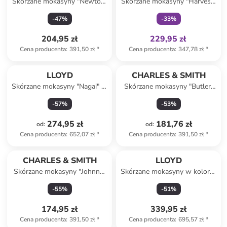
Skórzane mokasyny "Newton"
Skórzane mokasyny "Harvest"
w kolorze granatowym
w kolorze granatowym
-
47
%
-
33
%
204,95 zł
229,95 zł
Cena producenta
:
391,50 zł
*
Cena producenta
:
347,78 zł
*
LLOYD
CHARLES & SMITH
Skórzane mokasyny "Nagai" w
Skórzane mokasyny "Butler"
kolorze beżowym
w kolorze granatowym
-
57
%
-
53
%
274,95 zł
181,76 zł
od
:
od
:
Cena producenta
:
652,07 zł
*
Cena producenta
:
391,50 zł
*
CHARLES & SMITH
LLOYD
Skórzane mokasyny "Johnny"
Skórzane mokasyny w kolorze
w kolorze szarym
beżowym
-
55
%
-
51
%
174,95 zł
339,95 zł
Cena producenta
:
391,50 zł
*
Cena producenta
:
695,57 zł
*