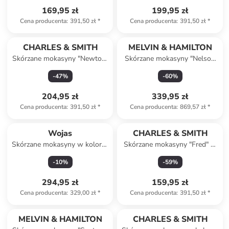
169,95 zł
199,95 zł
Cena producenta
:
391,50 zł
*
Cena producenta
:
391,50 zł
*
CHARLES & SMITH
MELVIN & HAMILTON
Skórzane mokasyny "Newton"
Skórzane mokasyny "Nelson
w kolorze czarnym
1" w kolorze szarym
-
47
%
-
60
%
204,95 zł
339,95 zł
Cena producenta
:
391,50 zł
*
Cena producenta
:
869,57 zł
*
Wojas
CHARLES & SMITH
Skórzane mokasyny w kolorze
Skórzane mokasyny "Fred" w
czarnym
kolorze granatowym
-
10
%
-
59
%
294,95 zł
159,95 zł
Cena producenta
:
329,00 zł
*
Cena producenta
:
391,50 zł
*
MELVIN & HAMILTON
CHARLES & SMITH