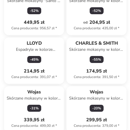
Skórzane mokasyny "Santo 2"
Skórzane mokasyny w kolorze
w kolorze czarnym
granatowym
-
52
%
-
52
%
449,95 zł
204,95 zł
od
:
Cena producenta
:
956,57 zł
*
Cena producenta
:
435,00 zł
*
LLOYD
CHARLES & SMITH
Espadryle w kolorze
Skórzane mokasyny w kolorze
błękitnym
niebieskim
-
45
%
-
55
%
214,95 zł
174,95 zł
Cena producenta
:
391,07 zł
*
Cena producenta
:
391,50 zł
*
Wojas
Wojas
Skórzane mokasyny w kolorze
Skórzane mokasyny w kolorze
brązowym
jasnobrązowym
-
31
%
-
20
%
339,95 zł
299,95 zł
Cena producenta
:
499,00 zł
*
Cena producenta
:
379,00 zł
*