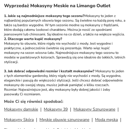
Wyprzedaż Mokasyny Meskie na Limango Outlet
1. Jakie są najmodniejsze mokasyny tego sezonu?
Mokasyny to jeden z 
najbardziej popularnych obuwia tego sezonu. Są świetne na każdą porę roku, a 
także są bardzo wygodne. W tym sezonie modne są mokasyny z frędzlami, 
które dodają całemu lookowi charakteru. Można je nosić ze spodniami 
jeansowymi lub chinosami. Są idealne na co dzień, a także na większe wyjścia.  
2. Dlaczego warto kupić mokasyny?
Mokasyny to obuwie, które nigdy nie wychodzi z mody. Jest wygodne i 
praktyczne, a jednocześnie świetnie się prezentuje. Warto więc kupić 
mokasyny na sezon wiosna-lato. Najmodniejsze mokasyny tego sezonu to 
modele w pastelowych kolorach. Sprawdzą się one idealnie do lekkich, letnich 
stylizacji.
3. Jak dobrać odpowiedni rozmiar i kształt mokasynów?
Mokasyny to jeden 
z tych elementów garderoby, który nigdy nie wychodzi z mody. Są wygodne, 
eleganckie i pasują do większości stylizacji. Jeśli chcesz dobrać odpowiednie 
mokasyny do swojej stopy, musisz jednak pamiętać o kilku rzeczach.
Rozmiar: Najważniejsze jest, aby mokasyny były dobrej jakości i żeby 
pasowały Ci rozmiarem.
Może Ci się również spodobać
:
Mokasyny damskie
Mokasyny 39
Mokasyny Sznurowane
Mokasyny Skóra
Męskie obuwie sznurowane
Moda męska