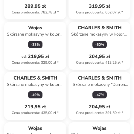
289,95 zł
319,95 zł
Cena producenta
:
782,78 zł
*
Cena producenta
:
652,07 zł
*
Wojas
CHARLES & SMITH
Skórzane mokasyny w kolorze
Skórzane mokasyny w kolorze
jasnobrązowym
beżowym
-
33
%
-
50
%
219,95 zł
204,95 zł
od
:
Cena producenta
:
329,00 zł
*
Cena producenta
:
413,25 zł
*
CHARLES & SMITH
CHARLES & SMITH
Skórzane mokasyny w kolorze
Skórzane mokasyny "Darren"
niebieskim
w kolorze szarym
-
49
%
-
47
%
219,95 zł
204,95 zł
Cena producenta
:
435,00 zł
*
Cena producenta
:
391,50 zł
*
Wojas
Wojas