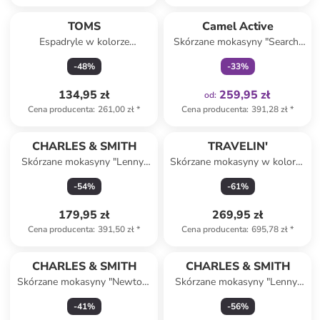
Tylko z
family
TOMS
Camel Active
Espadryle w kolorze
Skórzane mokasyny "Search"
kremowo-granatowym
w kolorze jasnobrązowym
-
48
%
-
33
%
134,95 zł
259,95 zł
od
:
Cena producenta
:
261,00 zł
*
Cena producenta
:
391,28 zł
*
CHARLES & SMITH
TRAVELIN'
Skórzane mokasyny "Lenny"
Skórzane mokasyny w kolorze
w kolorze granatowym
beżowym
-
54
%
-
61
%
179,95 zł
269,95 zł
Cena producenta
:
391,50 zł
*
Cena producenta
:
695,78 zł
*
CHARLES & SMITH
CHARLES & SMITH
Skórzane mokasyny "Newton"
Skórzane mokasyny "Lenny"
w kolorze szarym
w kolorze beżowym
-
41
%
-
56
%