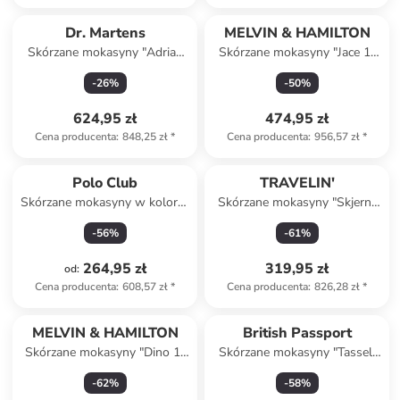
Dr. Martens
MELVIN & HAMILTON
Skórzane mokasyny "Adrian
Skórzane mokasyny "Jace 1"
Ben" w kolorze czarnym
w kolorze jasnobrązowym
-
26
%
-
50
%
624,95 zł
474,95 zł
Cena producenta
:
848,25 zł
*
Cena producenta
:
956,57 zł
*
Polo Club
TRAVELIN'
Skórzane mokasyny w kolorze
Skórzane mokasyny "Skjern"
bordowym
w kolorze granatowym
-
56
%
-
61
%
264,95 zł
319,95 zł
od
:
Cena producenta
:
608,57 zł
*
Cena producenta
:
826,28 zł
*
MELVIN & HAMILTON
British Passport
Skórzane mokasyny "Dino 1"
Skórzane mokasyny "Tassel"
w kolorze czarnym
w kolorze czarnym
-
62
%
-
58
%