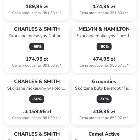
189,95 zł
174,95 zł
Cena producenta
:
391,50 zł
*
Cena producenta
:
391,50 zł
*
CHARLES & SMITH
MELVIN & HAMILTON
Skórzane mokasyny "Johnny"
Skórzane mokasyny "Jace 1"
w kolorze brązowym
w kolorze szarym
-
55
%
-
50
%
174,95 zł
474,95 zł
Cena producenta
:
391,50 zł
*
Cena producenta
:
956,57 zł
*
CHARLES & SMITH
Groundies
Skórzane mokasyny w kolorze
Skórzane buty barefoot "Tide"
granatowym
w kolorze brązowym
-
56
%
-
50
%
169,95 zł
319,95 zł
od
:
Cena producenta
:
391,50 zł
*
Cena producenta
:
652,07 zł
*
Tylko z
family
CHARLES & SMITH
Camel Active