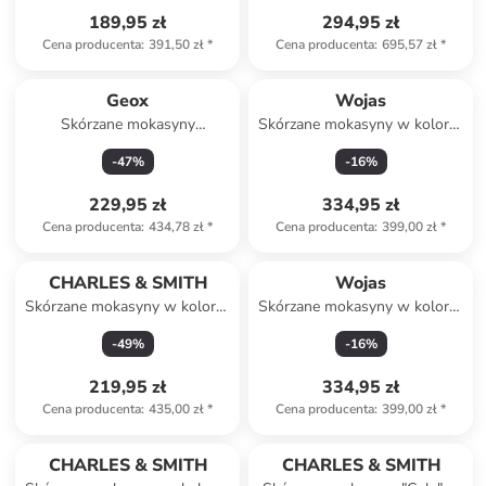
189,95 zł
294,95 zł
Cena producenta
:
391,50 zł
*
Cena producenta
:
695,57 zł
*
Geox
Wojas
Skórzane mokasyny
Skórzane mokasyny w kolorze
"Massimiano" w kolorze
jasnobrązowym
-
47
%
-
16
%
brązowym
229,95 zł
334,95 zł
Cena producenta
:
434,78 zł
*
Cena producenta
:
399,00 zł
*
CHARLES & SMITH
Wojas
Skórzane mokasyny w kolorze
Skórzane mokasyny w kolorze
czarnym
brązowym
-
49
%
-
16
%
219,95 zł
334,95 zł
Cena producenta
:
435,00 zł
*
Cena producenta
:
399,00 zł
*
CHARLES & SMITH
CHARLES & SMITH