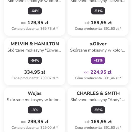
Skórzane espadryle w kolorze
Skórzane mokasyny "Newton"
szarym
w kolorze jasnobrązowym
-
64
%
-
51
%
129,95 zł
189,95 zł
od
:
od
:
Cena producenta
:
369,75 zł
*
Cena producenta
:
391,50 zł
*
Tylko z
family
MELVIN & HAMILTON
s.Oliver
Skórzane mokasyny "Edward"
Skórzane mokasyny w kolorze
w kolorze granatowym
granatowym
-
54
%
-
42
%
334,95 zł
224,95 zł
od
:
Cena producenta
:
739,07 zł
*
Cena producenta
:
391,46 zł
*
Wojas
CHARLES & SMITH
Skórzane mokasyny w kolorze
Skórzane mokasyny "Andy" w
czarnym
kolorze beżowym
-
8
%
-
56
%
299,95 zł
169,95 zł
od
:
od
:
Cena producenta
:
329,00 zł
*
Cena producenta
:
391,50 zł
*