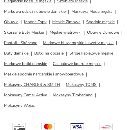
Eleganckie koszule męskie
Sztyblety Meskie
Markowa odzież i obuwie damskie
Markowa Moda męska
Obuwie
Modne Topy
Meskie Zimowe
Spodnie męskie
Skorzane Buty Meskie
Męskie wiatrówki
Obuwie Domowe
Pantofle Skórzane
Markowe bluzy męskie i swetry męskie
Buty damskie
Botki na obcasie
Stroje kąpielowe męskie
Markowe botki damskie
Casualowe koszule męskie
Męskie spodnie narciarskie i snowboardowe
Mokasyny CHARLES & SMITH
Mokasyny TOMS
Mokasyny Camel Active
Mokasyny Timberland
Mokasyny Wojas