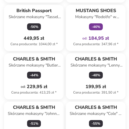
Tylko z
family
British Passport
MUSTANG SHOES
Skórzane mokasyny "Tassel"
Mokasyny "Rodolfo" w
w kolorze granatowym
kolorze granatowym
-
56
%
-
46
%
449,95 zł
184,95 zł
od
:
Cena producenta
:
1044,00 zł
*
Cena producenta
:
347,96 zł
*
CHARLES & SMITH
CHARLES & SMITH
Skórzane mokasyny "Butler"
Skórzane mokasyny "Lenny"
w kolorze brązowym
w kolorze czarnym
-
44
%
-
48
%
229,95 zł
199,95 zł
od
:
Cena producenta
:
413,25 zł
*
Cena producenta
:
391,50 zł
*
CHARLES & SMITH
CHARLES & SMITH
Skórzane mokasyny "Johnny"
Skórzane mokasyny "Cole" w
w kolorze beżowym
kolorze czarnym
-
51
%
-
55
%