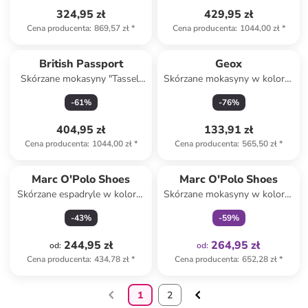
324,95 zł
429,95 zł
Cena producenta
:
869,57 zł
*
Cena producenta
:
1044,00 zł
*
British Passport
Geox
Skórzane mokasyny "Tassel"
Skórzane mokasyny w kolorze
w kolorze brązowym
białym
-
61
%
-
76
%
404,95 zł
133,91 zł
Cena producenta
:
1044,00 zł
*
Cena producenta
:
565,50 zł
*
Tylko z
family
Marc O'Polo Shoes
Marc O'Polo Shoes
Skórzane espadryle w kolorze
Skórzane mokasyny w kolorze
brązowym
beżowym
-
43
%
-
59
%
244,95 zł
264,95 zł
od
:
od
:
Cena producenta
:
434,78 zł
*
Cena producenta
:
652,28 zł
*
1
2