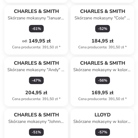
CHARLES & SMITH
CHARLES & SMITH
Skórzane mokasyny "January"
Skórzane mokasyny "Cole" w
w kolorze zielonym
kolorze jasnobrązowym
-
61
%
-
52
%
149,95 zł
184,95 zł
od
:
Cena producenta
:
391,50 zł
*
Cena producenta
:
391,50 zł
*
CHARLES & SMITH
CHARLES & SMITH
Skórzane mokasyny "Andy" w
Skórzane mokasyny w kolorze
kolorze czarnym
niebieskim
-
47
%
-
56
%
204,95 zł
169,95 zł
Cena producenta
:
391,50 zł
*
Cena producenta
:
391,50 zł
*
CHARLES & SMITH
LLOYD
Skórzane mokasyny "Johnny"
Skórzane mokasyny w kolorze
w kolorze khaki
szarym
-
51
%
-
57
%