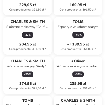
229,95 zł
169,95 zł
Cena producenta
:
391,50 zł
*
Cena producenta
:
391,50 zł
*
CHARLES & SMITH
TOMS
Skórzane mokasyny "Cole" w
Espadryle w kolorze szarym
kolorze szarym
-
47
%
-
46
%
204,95 zł
139,95 zł
od
:
Cena producenta
:
391,50 zł
*
Cena producenta
:
261,00 zł
*
CHARLES & SMITH
s.Oliver
Skórzane mokasyny "Andy" w
Skórzane mokasyny w kolorze
kolorze granatowym
karmelowym
-
55
%
-
38
%
174,95 zł
239,95 zł
Cena producenta
:
391,50 zł
*
Cena producenta
:
391,46 zł
*
TOMS
CHARLES & SMITH