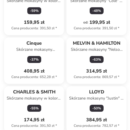
Skórzane mokasyny w kolorze
Skórzane mokasyny "Cole" w
jasnoróżowym
kolorze jasnobrązowym
-
59
%
-
48
%
159,95 zł
199,95 zł
od
:
Cena producenta
:
391,50 zł
*
Cena producenta
:
391,50 zł
*
Cinque
MELVIN & HAMILTON
Skórzane mokasyny
Skórzane mokasyny "Nelson
"Leonardo" w kolorze czarnym
21" w kolorze niebieskim
-
37
%
-
63
%
408,95 zł
314,95 zł
Cena producenta
:
652,28 zł
*
Cena producenta
:
869,57 zł
*
CHARLES & SMITH
LLOYD
Skórzane mokasyny w kolorze
Skórzane mokasyny "Justin" w
granatowym
kolorze szarobrązowym
-
55
%
-
50
%
174,95 zł
384,95 zł
Cena producenta
:
391,50 zł
*
Cena producenta
:
782,57 zł
*