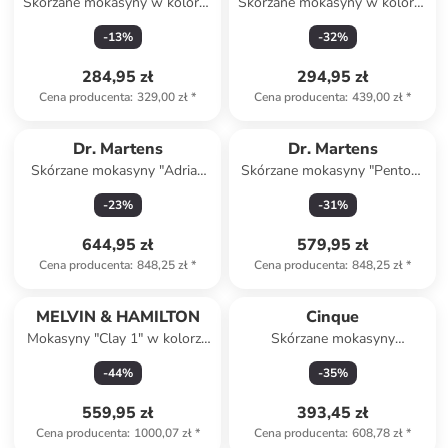
Skórzane mokasyny w kolorze
Skórzane mokasyny w kolorze
granatowym
brązowym
-
13
%
-
32
%
284,95 zł
294,95 zł
Cena producenta
:
329,00 zł
*
Cena producenta
:
439,00 zł
*
Dr. Martens
Dr. Martens
Skórzane mokasyny "Adrian
Skórzane mokasyny "Penton"
Snaffle" w kolorze czarnym
w kolorze czarnym
-
23
%
-
31
%
644,95 zł
579,95 zł
Cena producenta
:
848,25 zł
*
Cena producenta
:
848,25 zł
*
MELVIN & HAMILTON
Cinque
Mokasyny "Clay 1" w kolorze
Skórzane mokasyny
granatowym
"Salvatore" w kolorze
-
44
%
-
35
%
granatowym
559,95 zł
393,45 zł
Cena producenta
:
1000,07 zł
*
Cena producenta
:
608,78 zł
*