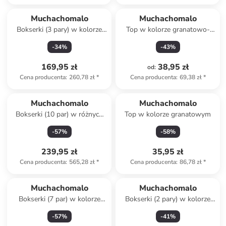
Muchachomalo
Muchachomalo
Bokserki (3 pary) w kolorze
Top w kolorze granatowo-
granatowym ze wzorem
czerwonym
-
34
%
-
43
%
169,95 zł
38,95 zł
od
:
Cena producenta
:
260,78 zł
*
Cena producenta
:
69,38 zł
*
Muchachomalo
Muchachomalo
Bokserki (10 par) w różnych
Top w kolorze granatowym
kolorach
-
57
%
-
58
%
239,95 zł
35,95 zł
Cena producenta
:
565,28 zł
*
Cena producenta
:
86,78 zł
*
Muchachomalo
Muchachomalo
Bokserki (7 par) w kolorze
Bokserki (2 pary) w kolorze
granatowym, niebieskim i
zielonym i niebieskim
-
57
%
-
41
%
czarnym