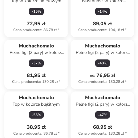
Top w kolorze fioletowym
Biustonosz w kolorze
turkusowym
-
15
%
-
14
%
72,95 zł
89,05 zł
Cena producenta
:
86,78 zł
*
Cena producenta
:
104,18 zł
*
Muchachomalo
Muchachomalo
Pełne figi (2 pary) w kolorze
Pełne figi (2 pary) w kolorze
białym
różowym
-
37
%
-
40
%
81,95 zł
76,95 zł
od
:
Cena producenta
:
130,28 zł
*
Cena producenta
:
130,28 zł
*
Muchachomalo
Muchachomalo
Top w kolorze błękitnym
Pełne figi (2 pary) w kolorze
czarno-turkusowo-błękitnym
-
55
%
-
47
%
38,95 zł
68,95 zł
Cena producenta
:
86,78 zł
*
Cena producenta
:
130,28 zł
*