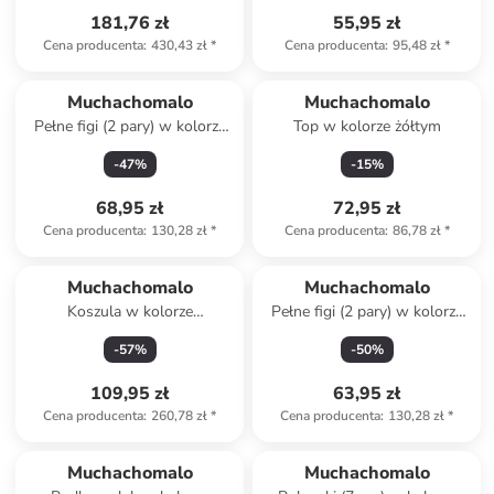
181,76 zł
55,95 zł
Cena producenta
:
430,43 zł
*
Cena producenta
:
95,48 zł
*
Muchachomalo
Muchachomalo
Pełne figi (2 pary) w kolorze
Top w kolorze żółtym
różowym i jasnoróżowym
-
47
%
-
15
%
68,95 zł
72,95 zł
Cena producenta
:
130,28 zł
*
Cena producenta
:
86,78 zł
*
Muchachomalo
Muchachomalo
Koszula w kolorze
Pełne figi (2 pary) w kolorze
granatowym
szarym
-
57
%
-
50
%
109,95 zł
63,95 zł
Cena producenta
:
260,78 zł
*
Cena producenta
:
130,28 zł
*
Muchachomalo
Muchachomalo