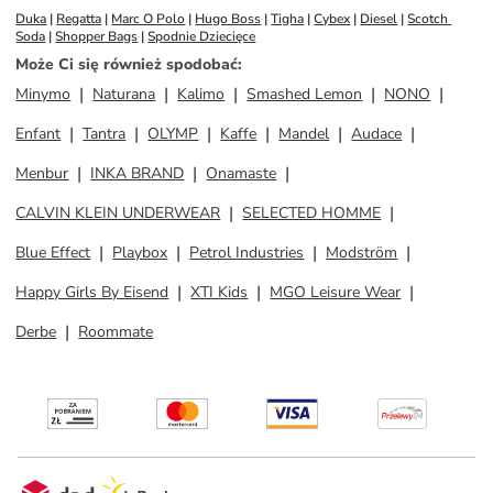
Duka
 | 
Regatta
 | 
Marc O Polo
 | 
Hugo Boss
 | 
Tigha
 | 
Cybex
 | 
Diesel
 | 
Scotch 
Soda
 | 
Shopper Bags
 | 
Spodnie Dziecięce
Może Ci się również spodobać
:
Minymo
Naturana
Kalimo
Smashed Lemon
NONO
Enfant
Tantra
OLYMP
Kaffe
Mandel
Audace
Menbur
INKA BRAND
Onamaste
CALVIN KLEIN UNDERWEAR
SELECTED HOMME
Blue Effect
Playbox
Petrol Industries
Modström
Happy Girls By Eisend
XTI Kids
MGO Leisure Wear
Derbe
Roommate