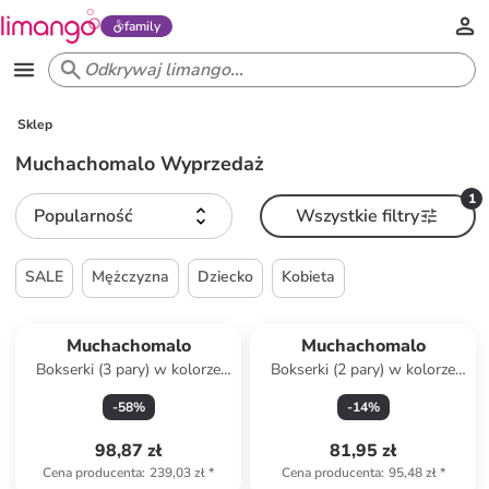
family
Sklep
Muchachomalo Wyprzedaż
1
Popularność
Wszystkie filtry
SALE
Mężczyzna
Dziecko
Kobieta
Muchachomalo
Muchachomalo
Bokserki (3 pary) w kolorze
Bokserki (2 pary) w kolorze
czarno-granatowo-
turkusowym
-
58
%
-
14
%
turkusowym
98,87 zł
81,95 zł
Cena producenta
:
239,03 zł
*
Cena producenta
:
95,48 zł
*