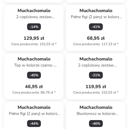
Muchachomalo
Muchachomalo
2-częściowy zestaw
Pełne figi (2 pary) w kolorze
kąpielowy w kolorze szarym
szarym
-
14
%
-
41
%
129,95 zł
68,95 zł
Cena producenta
:
152,03 zł
*
Cena producenta
:
117,23 zł
*
Muchachomalo
Muchachomalo
Top w kolorze czarno-
2-częściowy zestaw
fioletowym
kąpielowy w kolorze khaki
-
45
%
-
21
%
46,95 zł
119,95 zł
Cena producenta
:
86,78 zł
*
Cena producenta
:
152,03 zł
*
Muchachomalo
Muchachomalo
Pełne figi (2 pary) w kolorze
Biustonosz w kolorze
czarno-jasnoróżowym
ciemnofioletowym
-
44
%
-
46
%