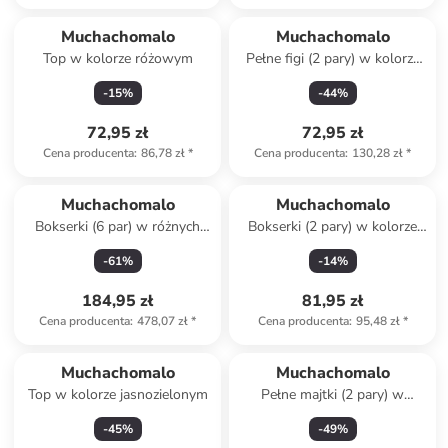
Muchachomalo
Muchachomalo
Top w kolorze różowym
Pełne figi (2 pary) w kolorze
czarno-różowo-jasnoróżowym
-
15
%
-
44
%
72,95 zł
72,95 zł
Cena producenta
:
86,78 zł
*
Cena producenta
:
130,28 zł
*
Muchachomalo
Muchachomalo
Bokserki (6 par) w różnych
Bokserki (2 pary) w kolorze
kolorach
różowo-granatowym
-
61
%
-
14
%
184,95 zł
81,95 zł
Cena producenta
:
478,07 zł
*
Cena producenta
:
95,48 zł
*
Muchachomalo
Muchachomalo
Top w kolorze jasnozielonym
Pełne majtki (2 pary) w
kolorze granatowo-niebieskim
-
45
%
-
49
%