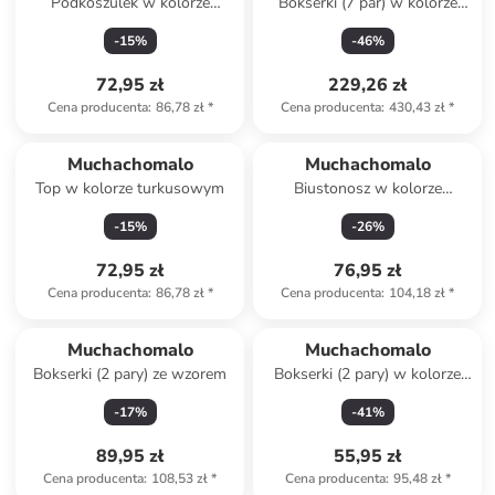
Podkoszulek w kolorze
Bokserki (7 par) w kolorze
granatowym
czarnym ze wzorem
-
15
%
-
46
%
72,95 zł
229,26 zł
Cena producenta
:
86,78 zł
*
Cena producenta
:
430,43 zł
*
Muchachomalo
Muchachomalo
Top w kolorze turkusowym
Biustonosz w kolorze
granatowym
-
15
%
-
26
%
72,95 zł
76,95 zł
Cena producenta
:
86,78 zł
*
Cena producenta
:
104,18 zł
*
Muchachomalo
Muchachomalo
Bokserki (2 pary) ze wzorem
Bokserki (2 pary) w kolorze
czarno-jasnozielonym
-
17
%
-
41
%
89,95 zł
55,95 zł
Cena producenta
:
108,53 zł
*
Cena producenta
:
95,48 zł
*