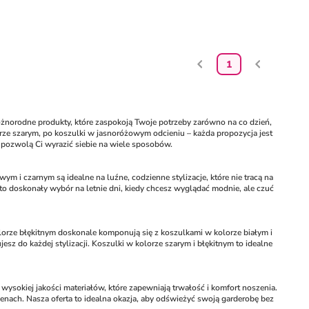
1
orodne produkty, które zaspokoją Twoje potrzeby zarówno na co dzień, 
ze szarym, po koszulki w jasnoróżowym odcieniu – każda propozycja jest 
pozwolą Ci wyrazić siebie na wiele sposobów.
 i czarnym są idealne na luźne, codzienne stylizacje, które nie tracą na 
to doskonały wybór na letnie dni, kiedy chcesz wyglądać modnie, ale czuć 
orze błękitnym doskonale komponują się z koszulkami w kolorze białym i 
z do każdej stylizacji. Koszulki w kolorze szarym i błękitnym to idealne 
ysokiej jakości materiałów, które zapewniają trwałość i komfort noszenia. 
ach. Nasza oferta to idealna okazja, aby odświeżyć swoją garderobę bez 