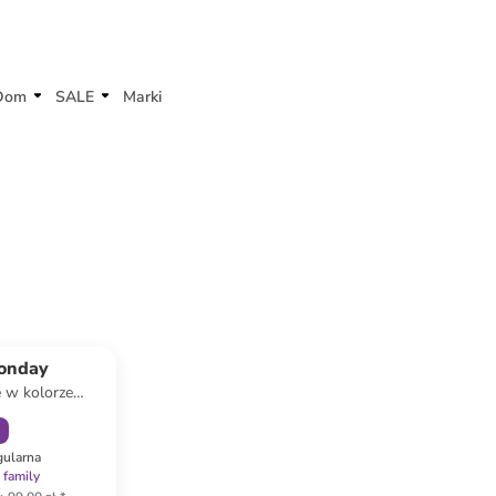
Dom
SALE
Marki
amily
onday
 w kolorze
ym
gularna
 family