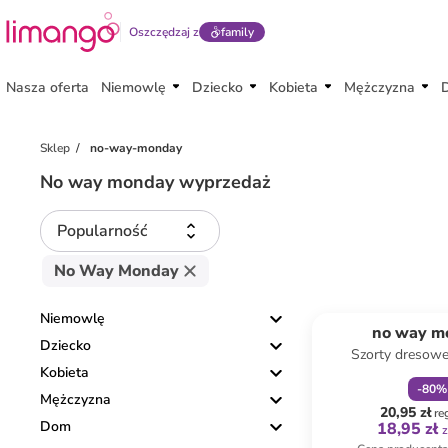
Oszczędzaj z
family
Nasza oferta
Niemowlę
Dziecko
Kobieta
Mężczyzna
Sklep
no-way-monday
No way monday wyprzedaż
Popularność
No Way Monday
zniżka
f
Niemowlę
no way m
Dziecko
Szorty dresowe
Kobieta
beżow
-
80
%
Mężczyzna
20,95 zł
re
Dom
18,95 zł
z