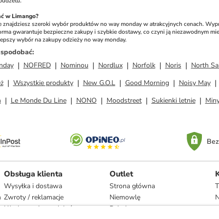
budżetu.
ać w Limango?
e znajdziesz szeroki wybór produktów no way monday w atrakcyjnych cenach. Wyprze
tforma gwarantuje bezpieczne zakupy i szybkie dostawy, co czyni ją niezawodnym mi
lepszy wybór na zakupy odzieży no way monday.
ż spodobać
:
nday
NOFRED
Nominou
Nordlux
Norfolk
Noris
North Sai
ż
Wszystkie produkty
New G.O.L
Good Morning
Noisy May
m
Le Monde Du Line
NONO
Moodstreet
Sukienki letnie
Min
Bez
Obsługa klienta
Outlet
Wysyłka i dostawa
Strona główna
T
h
Zwroty / reklamacje
Niemowlę
N
Użytkowanie produktów
Dziecko