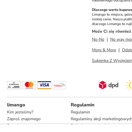
nadmiernego obciążania 
Dlaczego warto kupow
Limango to miejsce, gdzi
niskiej cenie. Nasza pla
dlaczego Limango to naj
Może Ci się równie
No-No
No way mo
More & More
Odzie
Sukienka Z Wycięcie
limango
Regulamin
Kim jesteśmy?
Regulamin
Zaproś znajomego
Regulaminy akcji marketingowyc
Pracuj u nas
Polityka prywatności