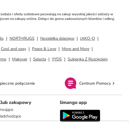
daże i oferty outletowe pozwalają na zakup wysokiej jakości odzieży w 
ejscem na zakupy online. Dołącz do grona zadowolonych klientów i odkryj, 
ls
NORTHRUGS
Nosidełka dziecięce
JAKO-O
Cool and sexy
Peace & Love
More and More
ymo
Makover
Selecta
YYDS
Sukienka Z Rozcięciem
pieczne połączenie
Centrum Pomocy
Klub zakupowy
limango app
rwające
adchodzące