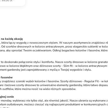
a
:
99,00 zł
*
 na każdą okazję
 która łączy wygodę z nowoczesnym stylem. W naszym asortymencie znajdziesz różn
e. Od szortów dresowych w kolorze antracytowym, przez eleganckie sukienki w kolor
ana, aby sprostać Twoim oczekiwaniom. Odkryj bogactwo kolorów i fasonów, które 
o doskonałe połączenie stylu i komfortu. Nasze szorty dresowe w kolorze granatowym
sowe w kolorze błękitnym oraz dżinsowe szorty - Slim fit - w kolorze antracytowym 
ment garderoby jest zaprojektowany z myślą o Twojej wygodzie i stylu.
i fasonów
znajdziesz szeroki wybór kolorów i fasonów. Szorty dżinsowe - Regular Fit - w kol
e i beżowe szorty dresowe to uniwersalne elementy garderoby, które łatwo dopasujes
h outfitów, które można nosić na wiele różnych sposobów.
yjnej cenie
onday, wybierasz nie tylko styl, ale również jakość. Nasze ubrania są wykonane z w
rtom outletowym, możesz cieszyć się najlepszymi produktami w konkurencyjnych cen