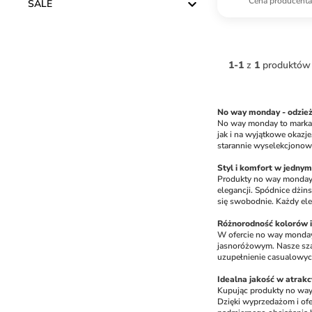
Cena producent
SALE
1
-
1
z
1
produktów
No way monday - odzież
No way monday to marka,
jak i na wyjątkowe okazj
starannie wyselekcjonow
Styl i komfort w jednym
Produkty no way monday t
elegancji. Spódnice dżin
się swobodnie. Każdy ele
Różnorodność kolorów 
W ofercie no way monday 
jasnoróżowym. Nasze szar
uzupełnienie casualowyc
Idealna jakość w atrakc
Kupując produkty no way m
Dzięki wyprzedażom i ofe