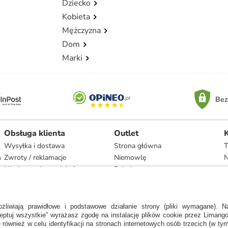
Dziecko
Kobieta
Mężczyzna
Dom
Marki
Bez
Obsługa klienta
Outlet
Wysyłka i dostawa
Strona główna
T
h
Zwroty / reklamacje
Niemowlę
N
Użytkowanie produktów
Dziecko
Recykling i utylizacja
Kobieta
Odstąpienie
Mężczyzna
Zgodność z umową i naprawa
Dom
Marki