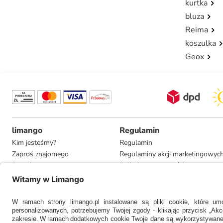
kurtka
bluza
Reima
koszulka
Geox
limango
Regulamin
Kim jesteśmy?
Regulamin
Zaproś znajomego
Regulaminy akcji marketingowyc
Pracuj u nas
Polityka prywatności
Informacje dla prasy
Ustawienia prywatności
Compliance