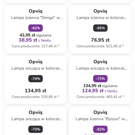
zniżka
family
Opviq
Opviq
Lampa ścienna "Denge" w
Lampa ścienna w kolorze
kolorze czarnym - 4 x 11 cm
jasnobrązowo-czarnym - wys.
-
82
%
-
85
%
25 cm
42,95 zł
regularna
38,95 zł
76,95 zł
z family
Cena producenta
:
217,46 zł
*
Cena producenta
:
521,96 zł
*
zniżka
family
Opviq
Opviq
Lampa wisząca w kolorze
Lampa wisząca w kolorze
srebrnym - szer. 30 cm
jasnobrązowym - wys. 80 x Ø
-
74
%
-
73
%
32 cm
134,95 zł
regularna
134,95 zł
124,95 zł
z family
Cena producenta
:
530,66 zł
*
Cena producenta
:
465,41 zł
*
zniżka
family
Produkt zarezerwowany
Opviq
Opviq
Lampa wisząca w kolorze
Lampa ścienna "Byisoo" w
szarym - Ø 50 cm
kolorze złotym - Ø 30 cm
-
73
%
-
82
%