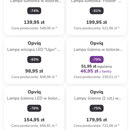
Lampa sufitowa w kolorze
Lampa sufitowa "Flower" w
beżowo-brązowym - Ø 10 cm
kolorze białym - 64 x 64 cm
-
74
%
-
61
%
139,95 zł
199,95 zł
Cena producenta
:
548,06 zł
*
Cena producenta
:
521,96 zł
*
zniżka
family
Opviq
Opviq
Lampa wisząca LED "Ugur" w
Lampa ścienna w kolorze
kolorze czarnym - Ø 5 cm
złoto-białym - wys. 22 x Ø 15
-
83
%
-
79
%
cm
51,95 zł
regularna
98,95 zł
46,95 zł
z family
Cena producenta
:
608,96 zł
*
Cena producenta
:
230,51 zł
*
Opviq
Opviq
Lampa ścienna LED w kolorze
Lampy ścienne (2 szt.) w
złotym - dł. 91 cm
kolorze jasnoszarym - 26 x 23
-
76
%
-
75
%
cm
154,95 zł
179,95 zł
Cena producenta
:
656,81 zł
*
Cena producenta
:
722,06 zł
*