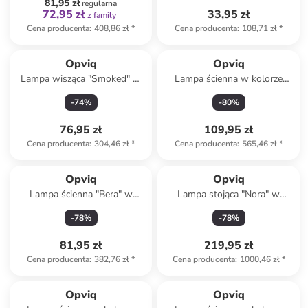
81,95 zł
regularna
72,95 zł
33,95 zł
z family
Cena producenta
:
408,86 zł
*
Cena producenta
:
108,71 zł
*
Opviq
Opviq
Lampa wisząca "Smoked" w
Lampa ścienna w kolorze
kolorze czarnym - Ø 15 cm
złotym - dł. 40 cm
-
74
%
-
80
%
76,95 zł
109,95 zł
Cena producenta
:
304,46 zł
*
Cena producenta
:
565,46 zł
*
Opviq
Opviq
Lampa ścienna "Bera" w
Lampa stojąca "Nora" w
kolorze złoto-czarnym - 25 x
kolorze jasnobrązowo-białym
-
78
%
-
78
%
25 cm
- wys. 135 x Ø 21 cm
81,95 zł
219,95 zł
Cena producenta
:
382,76 zł
*
Cena producenta
:
1000,46 zł
*
Opviq
Opviq