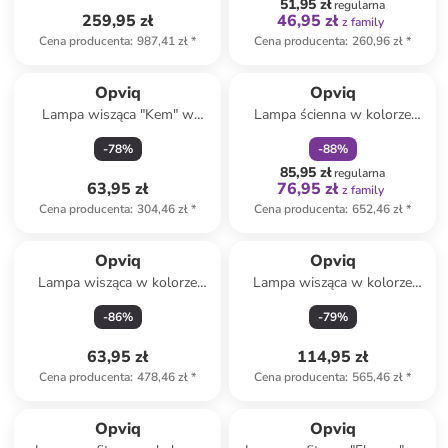
51,95 zł
regularna
259,95 zł
46,95 zł
z family
Cena producenta
:
987,41 zł
*
Cena producenta
:
260,96 zł
*
zniżka
family
Opviq
Opviq
Lampa wisząca "Kem" w
Lampa ścienna w kolorze
kolorze czarnym - Ø 14 cm
złotym - 27 x 25 cm
-
78
%
-
88
%
85,95 zł
regularna
63,95 zł
76,95 zł
z family
Cena producenta
:
304,46 zł
*
Cena producenta
:
652,46 zł
*
Produkt zarezerwowany
Opviq
Opviq
Lampa wisząca w kolorze
Lampa wisząca w kolorze
czarnym - wys. 116 x Ø 21 cm
czarnym - Ø 30 cm
-
86
%
-
79
%
63,95 zł
114,95 zł
Cena producenta
:
478,46 zł
*
Cena producenta
:
565,46 zł
*
Produkt zarezerwowany
Opviq
Opviq