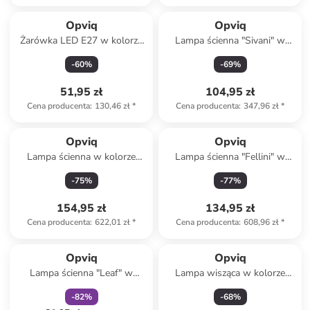
Opviq
Opviq
Żarówka LED E27 w kolorze
Lampa ścienna "Sivani" w
ciepłej bieli - KEE F (A do G)
kolorze czarnym - 16 x 35 cm
-
60
%
-
69
%
51,95 zł
104,95 zł
Cena producenta
:
130,46 zł
*
Cena producenta
:
347,96 zł
*
Opviq
Opviq
Lampa ścienna w kolorze
Lampa ścienna "Fellini" w
złoto-czarnym - 18 x 58 cm
kolorze czarnym - 15 x 50 cm
-
75
%
-
77
%
154,95 zł
134,95 zł
Cena producenta
:
622,01 zł
*
Cena producenta
:
608,96 zł
*
zniżka
family
Opviq
Opviq
Lampa ścienna "Leaf" w
Lampa wisząca w kolorze
kolorze złotym - 20 x 30 cm
białym - wys. 60 x Ø 10 cm
-
82
%
-
68
%