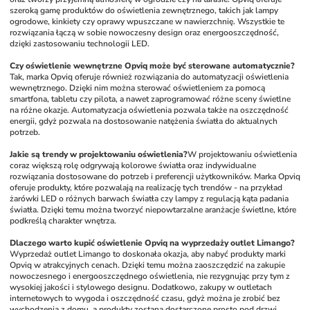
szeroką gamę produktów do oświetlenia zewnętrznego, takich jak lampy 
ogrodowe, kinkiety czy oprawy wpuszczane w nawierzchnię. Wszystkie te 
rozwiązania łączą w sobie nowoczesny design oraz energooszczędność, 
dzięki zastosowaniu technologii LED.
Czy oświetlenie wewnętrzne Opviq może być sterowane automatycznie?
Tak, marka Opviq oferuje również rozwiązania do automatyzacji oświetlenia 
wewnętrznego. Dzięki nim można sterować oświetleniem za pomocą 
smartfona, tabletu czy pilota, a nawet zaprogramować różne sceny świetlne 
na różne okazje. Automatyzacja oświetlenia pozwala także na oszczędność 
energii, gdyż pozwala na dostosowanie natężenia światła do aktualnych 
potrzeb.
Jakie są trendy w projektowaniu oświetlenia?
W projektowaniu oświetlenia 
coraz większą rolę odgrywają kolorowe światła oraz indywidualne 
rozwiązania dostosowane do potrzeb i preferencji użytkowników. Marka Opviq 
oferuje produkty, które pozwalają na realizację tych trendów - na przykład 
żarówki LED o różnych barwach światła czy lampy z regulacją kąta padania 
światła. Dzięki temu można tworzyć niepowtarzalne aranżacje świetlne, które 
podkreślą charakter wnętrza.
Dlaczego warto kupić oświetlenie Opviq na wyprzedaży outlet Limango?
Wyprzedaż outlet Limango to doskonała okazja, aby nabyć produkty marki 
Opviq w atrakcyjnych cenach. Dzięki temu można zaoszczędzić na zakupie 
nowoczesnego i energooszczędnego oświetlenia, nie rezygnując przy tym z 
wysokiej jakości i stylowego designu. Dodatkowo, zakupy w outletach 
internetowych to wygoda i oszczędność czasu, gdyż można je zrobić bez 
wychodzenia z domu, a produkty zostaną dostarczone prosto pod drzwi.