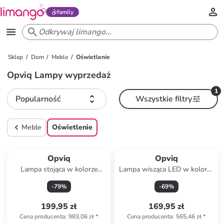
family
Sklep
Dom
Meble
Oświetlenie
Opviq Lampy wyprzedaż
1
Popularność
Wszystkie filtry
Meble
Oświetlenie
Produkt zarezerwowany
Opviq
Opviq
Lampa stojąca w kolorze
Lampa wisząca LED w kolorze
jasnobrązowo-czarnym - wys.
złotym - szer. 20 cm
-
79
%
-
69
%
80 cm
199,95 zł
169,95 zł
Cena producenta
:
983,06 zł
*
Cena producenta
:
565,46 zł
*