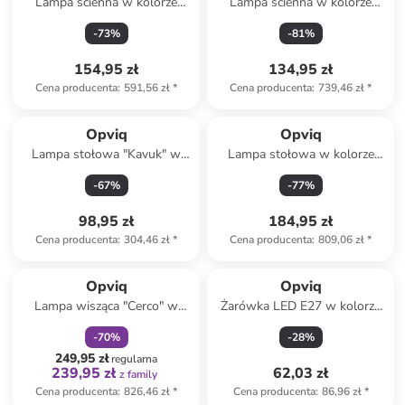
Lampa ścienna w kolorze
Lampa ścienna w kolorze
złotym - 18 x 40 cm
czarnym - 24 x 24 x Ø 15 cm
-
73
%
-
81
%
154,95 zł
134,95 zł
Cena producenta
:
591,56 zł
*
Cena producenta
:
739,46 zł
*
Opviq
Opviq
Lampa stołowa "Kavuk" w
Lampa stołowa w kolorze
kolorze jasnobrązowym - wys.
czarnym - 28 x 43 cm
-
67
%
-
77
%
15 x Ø 9,5 cm
98,95 zł
184,95 zł
Cena producenta
:
304,46 zł
*
Cena producenta
:
809,06 zł
*
zniżka
family
Opviq
Opviq
Lampa wisząca "Cerco" w
Żarówka LED E27 w kolorze
kolorze złoto-czarnym - Ø 38
ciepłej bieli - KEE F (A do G)
-
70
%
-
28
%
cm
249,95 zł
regularna
239,95 zł
62,03 zł
z family
Cena producenta
:
826,46 zł
*
Cena producenta
:
86,96 zł
*