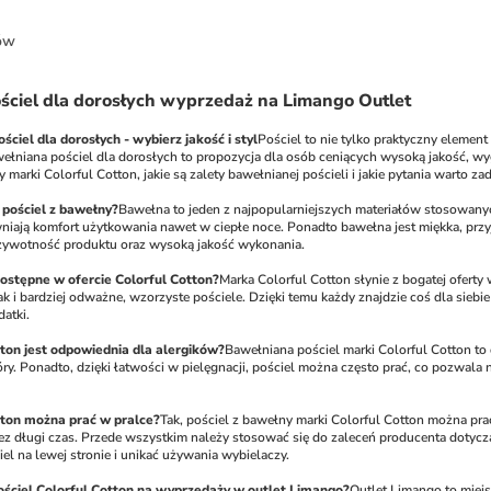
ów
ościel dla dorosłych wyprzedaż na Limango Outlet
ciel dla dorosłych - wybierz jakość i styl
Pościel to nie tylko praktyczny element
niana pościel dla dorosłych to propozycja dla osób ceniących wysoką jakość, wyg
arki Colorful Cotton, jakie są zalety bawełnianej pościeli i jakie pytania warto z
pościel z bawełny?
Bawełna to jeden z najpopularniejszych materiałów stosowanych
niają komfort użytkowania nawet w ciepłe noce. Ponadto bawełna jest miękka, przyjaz
żywotność produktu oraz wysoką jakość wykonania.
 dostępne w ofercie Colorful Cotton?
Marka Colorful Cotton słynie z bogatej ofert
 i bardziej odważne, wzorzyste pościele. Dzięki temu każdy znajdzie coś dla siebie 
datki.
tton jest odpowiednia dla alergików?
Bawełniana pościel marki Colorful Cotton to do
y. Ponadto, dzięki łatwości w pielęgnacji, pościel można często prać, co pozwala n
tton można prać w pralce?
Tak, pościel z bawełny marki Colorful Cotton można prać
rzez długi czas. Przede wszystkim należy stosować się do zaleceń producenta dotyc
el na lewej stronie i unikać używania wybielaczy.
ościel Colorful Cotton na wyprzedaży w outlet Limango?
Outlet Limango to miejs