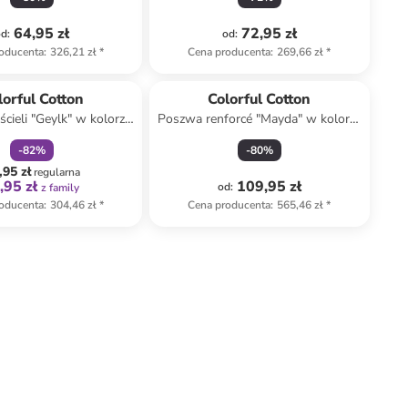
cm
64,95 zł
72,95 zł
od
:
od
:
oducenta
:
326,21 zł
*
Cena producenta
:
269,66 zł
*
zniżka
family
lorful Cotton
Colorful Cotton
cieli "Geylk" w kolorze
Poszwa renforcé "Mayda" w kolorze
ło-granatowym
szarym - 135 x 200 cm
-
82
%
-
80
%
,95 zł
regularna
,95 zł
109,95 zł
od
:
z family
oducenta
:
304,46 zł
*
Cena producenta
:
565,46 zł
*