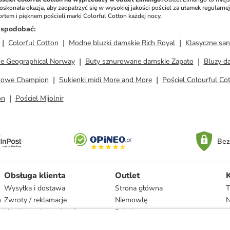
konała okazja, aby zaopatrzyć się w wysokiej jakości pościel za ułamek regularnej c
rtem i pięknem pościeli marki Colorful Cotton każdej nocy.
ż spodobać
:
Colorful Cotton
Modne bluzki damskie Rich Royal
Klasyczne sa
we Geographical Norway
Buty sznurowane damskie Zapato
Bluzy d
esowe Champion
Sukienki midi More and More
Pościel Colourful Co
on
Pościel Mijolnir
Bez
Obsługa klienta
Outlet
Wysyłka i dostawa
Strona główna
T
h
Zwroty / reklamacje
Niemowlę
N
Użytkowanie produktów
Dziecko
Recykling i utylizacja
Kobieta