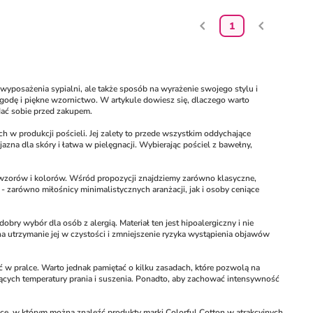
1
 wyposażenia sypialni, ale także sposób na wyrażenie swojego stylu i 
odę i piękne wzornictwo. W artykule dowiesz się, dlaczego warto 
adać sobie przed zakupem.
 w produkcji pościeli. Jej zalety to przede wszystkim oddychające 
na dla skóry i łatwa w pielęgnacji. Wybierając pościel z bawełny, 
y wzorów i kolorów. Wśród propozycji znajdziemy zarówno klasyczne, 
- zarówno miłośnicy minimalistycznych aranżacji, jak i osoby ceniące 
bry wybór dla osób z alergią. Materiał ten jest hipoalergiczny i nie 
a utrzymanie jej w czystości i zmniejszenie ryzyka wystąpienia objawów 
 w pralce. Warto jednak pamiętać o kilku zasadach, które pozwolą na 
zących temperatury prania i suszenia. Ponadto, aby zachować intensywność 
ce, w którym można znaleźć produkty marki Colorful Cotton w atrakcyjnych 