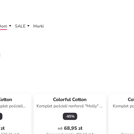
Dom
SALE
Marki
ż
Cotton
Colorful Cotton
Co
let pościeli
Komplet pościeli renforcé "Molly" w
Komplet poś
" w kolorze
kolorze jasnozielonym ze wzorem
w kolor
-
85
%
 wzorem
zł
68,95 zł
od
: