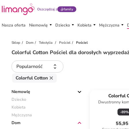
Oszczędzaj z
family
Nasza oferta
Niemowlę
Dziecko
Kobieta
Mężczyzna
Sklep
Dom
Tekstylia
Pościel
Pościel
Colorful Cotton Pościel dla dorosłych wyprzeda
Popularność
Colorful Cotton
Niemowlę
Colorful 
Dziecko
Dwustronny komp
Kobieta
renforcé "Best
-
89
%
pudrowym ze
Mężczyzna
Dom
55,95 