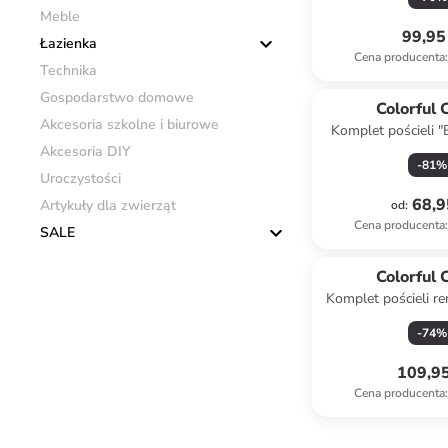
135 c
Meble
99,95 
Łazienka
Cena producenta
:
Technika
Gospodarstwo domowe
Colorful 
Akcesoria szkolne i biurowe
Komplet pościeli "
kolorze jasnoróżo
Akcesoria DIY
-
81
%
Uroczystości
68,9
Artykuły dla zwierząt
od
:
Cena producenta
:
SALE
Colorful 
Komplet pościeli re
w kolorze gr
-
74
%
109,95
Cena producenta
: