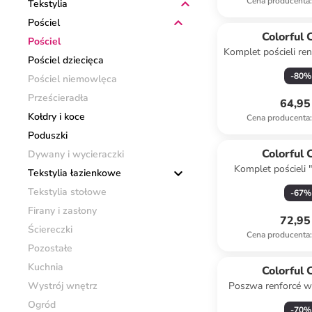
Cena producenta
:
Tekstylia
Pościel
Colorful 
Pościel
Komplet pościeli re
Pościel dziecięca
antracyt
-
80
%
Pościel niemowlęca
Prześcieradła
64,95 
Kołdry i koce
Cena producenta
:
Poduszki
Colorful 
Dywany i wycieraczki
Komplet pościeli
Tekstylia łazienkowe
kolorze biało
Tekstylia stołowe
-
67
%
Firany i zasłony
72,95 
Ściereczki
Cena producenta
:
Pozostałe
Kuchnia
Colorful 
Wystrój wnętrz
Poszwa renforcé w 
jasnoróżowym na k
Ogród
-
70
%