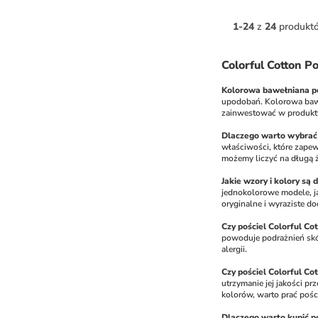
1
-
24
z
24
produkt
Colorful Cotton P
Kolorowa bawełniana poś
upodobań. Kolorowa baweł
zainwestować w produkty m
Dlaczego warto wybrać 
właściwości, które zapew
możemy liczyć na długą 
Jakie wzory i kolory są
jednokolorowe modele, jak
oryginalne i wyraziste do
Czy pościel Colorful Co
powoduje podrażnień skór
alergii.
Czy pościel Colorful Co
utrzymanie jej jakości p
kolorów, warto prać pości
Dlaczego warto kupić p