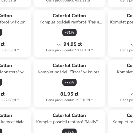
526,31 zł
*
Cena producenta
:
491,12 zł
*
Cena pr
Cotton
Colorful Cotton
Co
nforcé w kolorze
Komplet pościeli renforcé "Pas a
Komplet pośc
owym
Pas" w kolorze białym
kolor
-
81
%
zł
94,95 zł
od
:
330,56 zł
*
Cena producenta
:
517,61 zł
*
Cena pr
Cotton
Colorful Cotton
Co
 "Monstera" w
Komplet pościeli "Trace" w kolorze
Komplet 
-zielonym
antracytowym
kolo
-
72
%
zł
81,95 zł
222,68 zł
*
Cena producenta
:
293,10 zł
*
Cena pr
Cotton
Colorful Cotton
Co
kolorze biało-
Komplet pościeli renforcé "Molly" w
Komplet po
ołdrę - 200 x
kolorze antracytowo-szarym
-
85
%