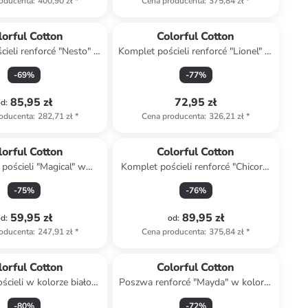
oducenta
:
400,90 zł
*
Cena producenta
:
375,84 zł
*
lorful Cotton
Colorful Cotton
ieli renforcé "Nesto" w
Komplet pościeli renforcé "Lionel" w
ze biało-morskim
kolorze złoto-niebiesko-
-
69
%
-
77
%
jasnobrązowym
85,95 zł
72,95 zł
od
:
oducenta
:
282,71 zł
*
Cena producenta
:
326,21 zł
*
lorful Cotton
Colorful Cotton
pościeli "Magical" w
Komplet pościeli renforcé "Chicory"
rze jasnoróżowym
w kolorze miętowym
-
75
%
-
76
%
59,95 zł
89,95 zł
od
:
od
:
oducenta
:
247,91 zł
*
Cena producenta
:
375,84 zł
*
lorful Cotton
Colorful Cotton
ścieli w kolorze biało-
Poszwa renforcé "Mayda" w kolorze
zielonym
miętowym na kołdrę - 135 x 200
-
80
%
-
72
%