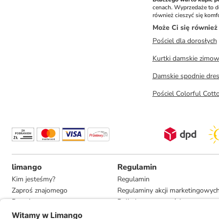
cenach. Wyprzedaże to dos
również cieszyć się komfo
Może Ci się równie
Pościel dla dorosłych
Kurtki damskie zimo
Damskie spodnie dr
Pościel Colorful Cott
limango
Regulamin
Kim jesteśmy?
Regulamin
Zaproś znajomego
Regulaminy akcji marketingowyc
Pracuj u nas
Polityka prywatności
Informacje dla prasy
Ustawienia prywatności