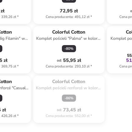
m
zł
72,95 zł
339,26 zł
*
Cena producenta
:
491,12 zł
*
Cena pr
Cotton
Colorful Cotton
Co
Big Filamin" w
Komplet pościeli "Palma" w kolorze
Komplet poś
wo-granatowym
szarym
bia
-
80
%
55
5 zł
55,95 zł
51
od
:
369,75 zł
*
Cena producenta
:
293,10 zł
*
Cena pr
Spóźniłeś się.

Wyprzedane
Cotton
Colorful Cotton
nforcé "Casual"
Komplet pościeli renforcé w kolorze
anatowym
czarno-szarym
-
86
%
 zł
73,45 zł
od
:
426,26 zł
*
Cena producenta
:
552,00 zł
*