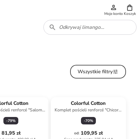
Moje konto
Koszyk
Wszystkie filtry
lorful Cotton
Colorful Cotton
cieli renforcé "Salom"
Komplet pościeli renforcé "Chicory"
ze białym ze wzorem
w kolorze fioletowym
-
79
%
-
70
%
81,95 zł
109,95 zł
od
: