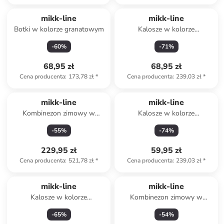
mikk-line
mikk-line
Botki w kolorze granatowym
Kalosze w kolorze
jasnobrązowym
-
60
%
-
71
%
68,95 zł
68,95 zł
Cena producenta
:
173,78 zł
*
Cena producenta
:
239,03 zł
*
mikk-line
mikk-line
Kombinezon zimowy w
Kalosze w kolorze
kolorze khaki
ciemnobrązowo-morskim
-
55
%
-
74
%
229,95 zł
59,95 zł
Cena producenta
:
521,78 zł
*
Cena producenta
:
239,03 zł
*
Produkt zarezerwowany
mikk-line
mikk-line
Kalosze w kolorze
Kombinezon zimowy w
jasnobrązowym
kolorze brązowym
-
65
%
-
54
%