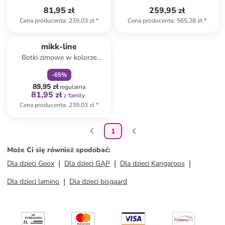
81,95 zł
259,95 zł
Cena producenta
:
239,03 zł
*
Cena producenta
:
565,28 zł
*
zniżka
family
mikk-line
Botki zimowe w kolorze
szaroróżowym
-
65
%
89,95 zł
regularna
81,95 zł
z family
Cena producenta
:
239,03 zł
*
1
Może Ci się również spodobać
:
Dla dzieci Geox
Dla dzieci GAP
Dla dzieci Kangaroos
Dla dzieci lamino
Dla dzieci bisgaard