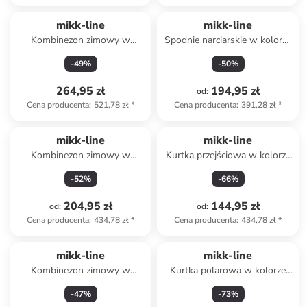
mikk-line
mikk-line
Kombinezon zimowy w
Spodnie narciarskie w kolorze
kolorze jasnoróżowym
zielonym
-
49
%
-
50
%
264,95 zł
194,95 zł
od
:
Cena producenta
:
521,78 zł
*
Cena producenta
:
391,28 zł
*
mikk-line
mikk-line
Kombinezon zimowy w
Kurtka przejściowa w kolorze
kolorze jasnoróżowym
ciemnobrązowym
-
52
%
-
66
%
204,95 zł
144,95 zł
od
:
od
:
Cena producenta
:
434,78 zł
*
Cena producenta
:
434,78 zł
*
mikk-line
mikk-line
Kombinezon zimowy w
Kurtka polarowa w kolorze
kolorze jasnoróżowym
jasnobrązowym
-
47
%
-
73
%