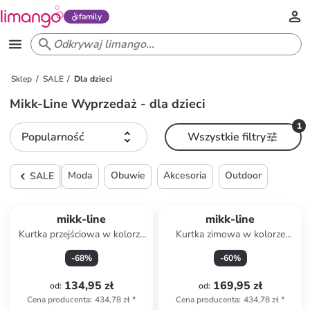
family
Sklep
SALE
Dla dzieci
Mikk-Line Wyprzedaż - dla dzieci
1
Popularność
Wszystkie filtry
Moda
Obuwie
Akcesoria
Outdoor
SALE
mikk-line
mikk-line
Kurtka przejściowa w kolorze
Kurtka zimowa w kolorze
bordowym
błękitnym
-
68
%
-
60
%
134,95 zł
169,95 zł
od
:
od
:
Cena producenta
:
434,78 zł
*
Cena producenta
:
434,78 zł
*