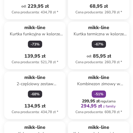
229,95 zł
68,95 zł
od
:
Cena producenta
:
434,78 zł
*
Cena producenta
:
260,78 zł
*
mikk-line
mikk-line
Kurtka funkcyjna w kolorze
Kurtka termiczna w kolorze
fioletowym
khaki
-
73
%
-
67
%
139,95 zł
85,95 zł
od
:
Cena producenta
:
521,78 zł
*
Cena producenta
:
260,78 zł
*
zniżka
family
mikk-line
mikk-line
2-częściowy zestaw
Kombinezon zimowy w
softshellowy w kolorze
kolorze brązowym
-
68
%
-
51
%
jasnobrązowym
299,95 zł
regularna
134,95 zł
294,95 zł
z family
Cena producenta
:
434,78 zł
*
Cena producenta
:
608,78 zł
*
mikk-line
mikk-line