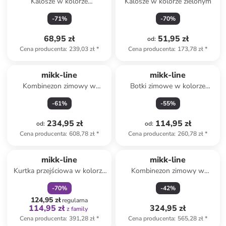
Kalosze w kolorze
Kalosze w kolorze zielonym
jasnoróżowym
-
71
%
-
70
%
68,95 zł
51,95 zł
od
:
Cena producenta
:
239,03 zł
*
Cena producenta
:
173,78 zł
*
mikk-line
mikk-line
Kombinezon zimowy w
Botki zimowe w kolorze
kolorze brązowym
czarno-niebieskim
-
61
%
-
55
%
234,95 zł
114,95 zł
od
:
od
:
Cena producenta
:
608,78 zł
*
Cena producenta
:
260,78 zł
*
zniżka
family
mikk-line
mikk-line
Kurtka przejściowa w kolorze
Kombinezon zimowy w
granatowym
kolorze zielonym
-
70
%
-
42
%
124,95 zł
regularna
114,95 zł
324,95 zł
z family
Cena producenta
:
391,28 zł
*
Cena producenta
:
565,28 zł
*