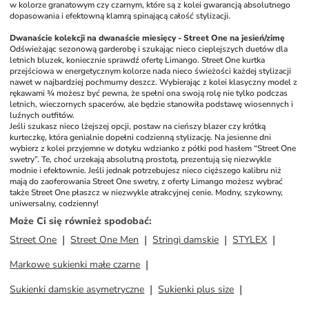
w kolorze granatowym czy czarnym, które są z kolei gwarancją absolutnego 
dopasowania i efektowną klamrą spinającą całość stylizacji. 
Dwanaście kolekcji na dwanaście miesięcy - Street One na jesień/zimę
Odświeżając sezonową garderobę i szukając nieco cieplejszych duetów dla 
letnich bluzek, koniecznie sprawdź ofertę Limango. Street One kurtka 
przejściowa w energetycznym kolorze nada nieco świeżości każdej stylizacji 
nawet w najbardziej pochmurny deszcz. Wybierając z kolei klasyczny model z 
rękawami ¾ możesz być pewna, że spełni ona swoją rolę nie tylko podczas 
letnich, wieczornych spacerów, ale będzie stanowiła podstawę wiosennych i 
luźnych outfitów. 
Jeśli szukasz nieco lżejszej opcji, postaw na cieńszy blazer czy krótką 
kurteczkę, która genialnie dopełni codzienną stylizację. Na jesienne dni 
wybierz z kolei przyjemne w dotyku wdzianko z półki pod hasłem “Street One 
swetry”. Te, choć urzekają absolutną prostotą, prezentują się niezwykle 
modnie i efektownie. Jeśli jednak potrzebujesz nieco cięższego kalibru niż 
mają do zaoferowania Street One swetry, z oferty Limango możesz wybrać 
także Street One płaszcz w niezwykle atrakcyjnej cenie. Modny, szykowny, 
uniwersalny, codzienny! 
Może Ci się również spodobać
:
Street One
Street One Men
Stringi damskie
STYLEX
Markowe sukienki małe czarne
Sukienki damskie asymetryczne
Sukienki plus size