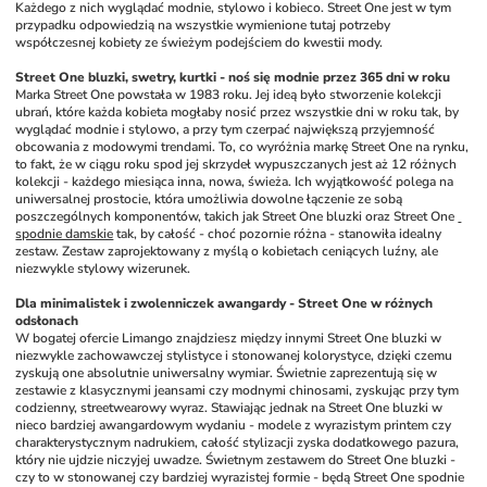
Każdego z nich wyglądać modnie, stylowo i kobieco. Street One jest w tym 
przypadku odpowiedzią na wszystkie wymienione tutaj potrzeby 
współczesnej kobiety ze świeżym podejściem do kwestii mody. 
Street One bluzki, swetry, kurtki - noś się modnie przez 365 dni w roku
Marka Street One powstała w 1983 roku. Jej ideą było stworzenie kolekcji 
ubrań, które każda kobieta mogłaby nosić przez wszystkie dni w roku tak, by 
wyglądać modnie i stylowo, a przy tym czerpać największą przyjemność 
obcowania z modowymi trendami. To, co wyróżnia markę Street One na rynku, 
to fakt, że w ciągu roku spod jej skrzydeł wypuszczanych jest aż 12 różnych 
kolekcji - każdego miesiąca inna, nowa, świeża. Ich wyjątkowość polega na 
uniwersalnej prostocie, która umożliwia dowolne łączenie ze sobą 
poszczególnych komponentów, takich jak Street One bluzki oraz Street One 
spodnie damskie
 tak, by całość - choć pozornie różna - stanowiła idealny 
zestaw. Zestaw zaprojektowany z myślą o kobietach ceniących luźny, ale 
niezwykle stylowy wizerunek. 
Dla minimalistek i zwolenniczek awangardy - Street One w różnych 
odsłonach
W bogatej ofercie Limango znajdziesz między innymi Street One bluzki w 
niezwykle zachowawczej stylistyce i stonowanej kolorystyce, dzięki czemu 
zyskują one absolutnie uniwersalny wymiar. Świetnie zaprezentują się w 
zestawie z klasycznymi jeansami czy modnymi chinosami, zyskując przy tym 
codzienny, streetwearowy wyraz. Stawiając jednak na Street One bluzki w 
nieco bardziej awangardowym wydaniu - modele z wyrazistym printem czy 
charakterystycznym nadrukiem, całość stylizacji zyska dodatkowego pazura, 
który nie ujdzie niczyjej uwadze. Świetnym zestawem do Street One bluzki - 
czy to w stonowanej czy bardziej wyrazistej formie - będą Street One spodnie 