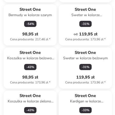
Street One
Street One
Bermudy w kolorze szarym
Sweter w kolorze
jasnoróżowym
-
54
%
-
31
%
98,95 zł
119,95 zł
od
:
Cena producenta
:
217,46 zł
*
Cena producenta
:
173,96 zł
*
Street One
Street One
Koszulka w kolorze beżowo-
Sweter w kolorze beżowym
białym
-
43
%
-
31
%
98,95 zł
119,95 zł
Cena producenta
:
173,96 zł
*
Cena producenta
:
173,96 zł
*
Street One
Street One
Koszulka w kolorze zielono-
Kardigan w kolorze
błękitno-różowym
granatowym
-
43
%
-
33
%