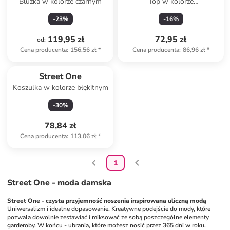
Bluzka w kolorze czarnym
Top w kolorze
ciemnofioletowym
-
23
%
-
16
%
119,95 zł
72,95 zł
od
:
Cena producenta
:
156,56 zł
*
Cena producenta
:
86,96 zł
*
Street One
Koszulka w kolorze błękitnym
-
30
%
78,84 zł
Cena producenta
:
113,06 zł
*
1
Street One - moda damska
Street One - czysta przyjemność noszenia inspirowana uliczną modą
Uniwersalizm i idealne dopasowanie. Kreatywne podejście do mody, które 
pozwala dowolnie zestawiać i miksować ze sobą poszczególne elementy 
garderoby. W końcu - ubrania, które możesz nosić przez 365 dni w roku. 