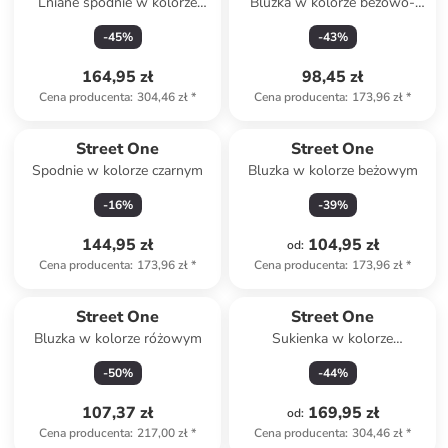
Lniane spodnie w kolorze
Bluzka w kolorze beżowo-
beżowym
czarnym
-
45
%
-
43
%
164,95 zł
98,45 zł
Cena producenta
:
304,46 zł
*
Cena producenta
:
173,96 zł
*
Street One
Street One
Spodnie w kolorze czarnym
Bluzka w kolorze beżowym
-
16
%
-
39
%
144,95 zł
104,95 zł
od
:
Cena producenta
:
173,96 zł
*
Cena producenta
:
173,96 zł
*
Street One
Street One
Bluzka w kolorze różowym
Sukienka w kolorze
bordowym
-
50
%
-
44
%
107,37 zł
169,95 zł
od
:
Cena producenta
:
217,00 zł
*
Cena producenta
:
304,46 zł
*