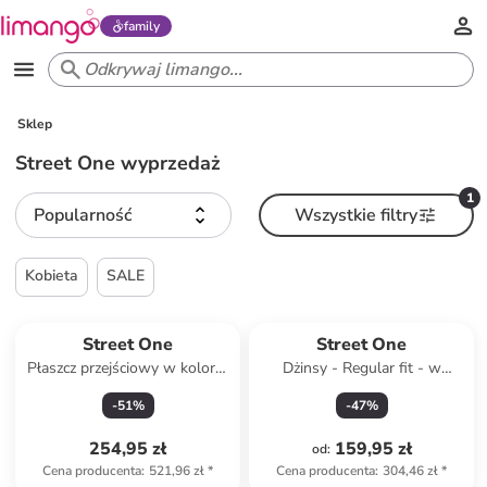
family
Sklep
Street One wyprzedaż
1
Popularność
Wszystkie filtry
Kobieta
SALE
Produkt zarezerwowany
Street One
Street One
Płaszcz przejściowy w kolorze
Dżinsy - Regular fit - w
kremowym
kolorze błękitnym
-
51
%
-
47
%
254,95 zł
159,95 zł
od
:
Cena producenta
:
521,96 zł
*
Cena producenta
:
304,46 zł
*