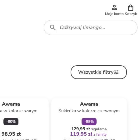
Moje konto
Koszyk
Wszystkie filtry
zniżka
family
Awama
Awama
a w kolorze szarym
Sukienka w kolorze czerwonym
-
80
%
-
88
%
129,95 zł
regularna
98,95 zł
119,95 zł
z family