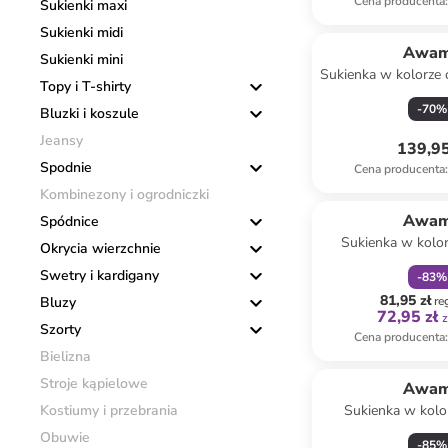
Cena producenta
:
Sukienki maxi
Sukienki midi
Awa
Sukienki mini
Sukienka w kolorze
Topy i T-shirty
-
70
%
Bluzki i koszule
Jeansy
139,95
Spodnie
Cena producenta
:
Kombinezony i ogrodniczki
zniżka
f
Awa
Spódnice
Sukienka w kolo
Okrycia wierzchnie
Swetry i kardigany
-
83
%
81,95 zł
Bluzy
re
72,95 zł
z
Szorty
Cena producenta
:
Bielizna
Stroje kąpielowe
Awa
Kostiumy i przebrania
Sukienka w kolo
Obuwie
-
85
%