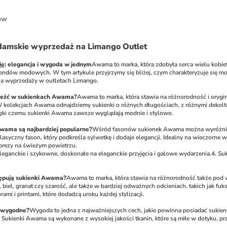
ów
amskie wyprzedaż na Limango Outlet
ie
: elegancja i wygoda w jednym
Awama to marka, która zdobyła serca wielu kobiet n
ndów modowych. W tym artykule przyjrzymy się bliżej, czym charakteryzuje się moda
 na wyprzedaży w outletach Limango.
aleźć w sukienkach Awama?
Awama to marka, która stawia na różnorodność i orygin
kolekcjach Awama odnajdziemy sukienki o różnych długościach, z różnymi dekoltam
ięki czemu sukienki Awama zawsze wyglądają modnie i stylowo.
Awama są najbardziej popularne?
Wśród fasonów sukienek Awama można wyróżnić ki
asyczny fason, który podkreśla sylwetkę i dodaje elegancji. Idealny na wieczorne wy
mprezy na świeżym powietrzu.
eleganckie i szykowne, doskonałe na eleganckie przyjęcia i galowe wydarzenia.
4. Su
tępują sukienki Awama?
Awama to marka, która stawia na różnorodność także pod w
ń, biel, granat czy szarość, ale także w bardziej odważnych odcieniach, takich jak 
ami i printami, które dodadzą uroku każdej stylizacji.
 wygodne?
Wygoda to jedna z najważniejszych cech, jakie powinna posiadać sukienk
Sukienki Awama są wykonane z wysokiej jakości tkanin, które są miłe w dotyku, prze