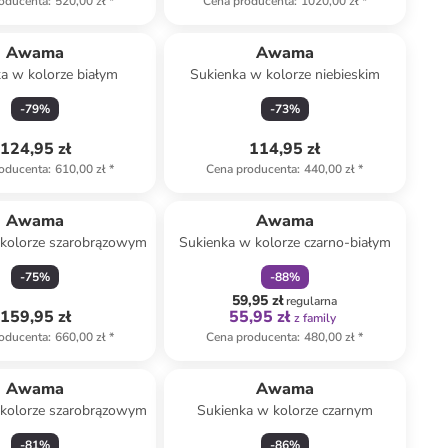
oducenta
:
520,00 zł
*
Cena producenta
:
1020,00 zł
*
Awama
Awama
a w kolorze białym
Sukienka w kolorze niebieskim
-
79
%
-
73
%
124,95 zł
114,95 zł
oducenta
:
610,00 zł
*
Cena producenta
:
440,00 zł
*
zniżka
family
Awama
Awama
 kolorze szarobrązowym
Sukienka w kolorze czarno-białym
-
75
%
-
88
%
59,95 zł
regularna
159,95 zł
55,95 zł
z family
oducenta
:
660,00 zł
*
Cena producenta
:
480,00 zł
*
Awama
Awama
 kolorze szarobrązowym
Sukienka w kolorze czarnym
-
81
%
-
86
%