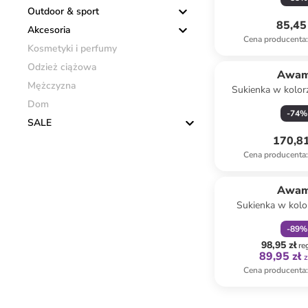
Outdoor & sport
85,45 
Akcesoria
Cena producenta
:
Kosmetyki i perfumy
Odzież ciążowa
Awa
Mężczyzna
Sukienka w kolo
Dom
-
74
%
SALE
170,81
Cena producenta
:
zniżka
f
Awa
Sukienka w kolo
-
89
%
98,95 zł
re
89,95 zł
z
Cena producenta
: