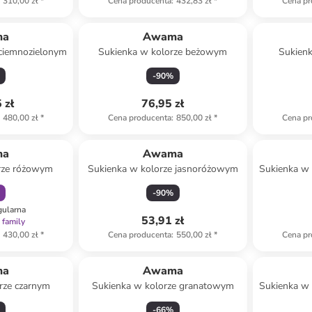
310,00 zł
*
Cena producenta
:
432,83 zł
*
Cena pr
ma
Awama
 ciemnozielonym
Sukienka w kolorze beżowym
Sukienk
-
90
%
 zł
76,95 zł
480,00 zł
*
Cena producenta
:
850,00 zł
*
Cena pr
amily
ma
Awama
rze różowym
Sukienka w kolorze jasnoróżowym
Sukienka w
-
90
%
gularna
53,91 zł
 family
430,00 zł
*
Cena producenta
:
550,00 zł
*
Cena pr
ma
Awama
rze czarnym
Sukienka w kolorze granatowym
Sukienka w
-
66
%