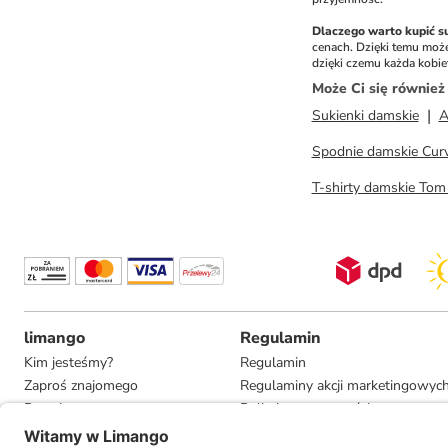
Dlaczego warto kupić 
cenach. Dzięki temu moż
dzięki czemu każda kobie
Może Ci się równie
Sukienki damskie
Spodnie damskie Cur
T-shirty damskie Tom 
limango
Regulamin
Kim jesteśmy?
Regulamin
Zaproś znajomego
Regulaminy akcji marketingowyc
Pracuj u nas
Polityka prywatności
Informacje dla prasy
Ustawienia prywatności