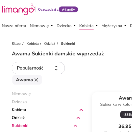
Oszczędzaj z
family
Nasza oferta
Niemowlę
Dziecko
Kobieta
Mężczyzna
Sklep
Kobieta
Odzież
Sukienki
Awama Sukienki damskie wyprzedaż
Popularność
Awama
Niemowlę
Awa
Dziecko
Sukienka w kolo
Kobieta
-
88
%
Odzież
Sukienki
36,95 