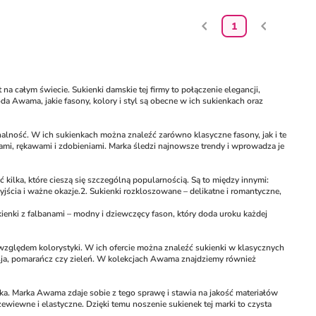
1
a całym świecie. Sukienki damskie tej firmy to połączenie elegancji, 
 Awama, jakie fasony, kolory i styl są obecne w ich sukienkach oraz 
alność. W ich sukienkach można znaleźć zarówno klasyczne fasony, jak i te 
i, rękawami i zdobieniami. Marka śledzi najnowsze trendy i wprowadza je 
lka, które cieszą się szczególną popularnością. Są to między innymi:
jścia i ważne okazje.
2. Sukienki rozkloszowane – delikatne i romantyczne, 
kienki z falbanami – modny i dziewczęcy fason, który doda uroku każdej 
zględem kolorystyki. W ich ofercie można znaleźć sukienki w klasycznych 
fuksja, pomarańcz czy zieleń. W kolekcjach Awama znajdziemy również 
a. Marka Awama zdaje sobie z tego sprawę i stawia na jakość materiałów 
wiewne i elastyczne. Dzięki temu noszenie sukienek tej marki to czysta 