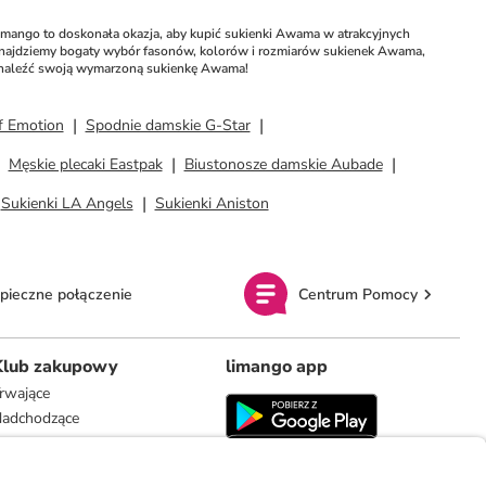
mango to doskonała okazja, aby kupić sukienki Awama w atrakcyjnych 
znajdziemy bogaty wybór fasonów, kolorów i rozmiarów sukienek Awama, 
by znaleźć swoją wymarzoną sukienkę Awama!
f Emotion
Spodnie damskie G-Star
Męskie plecaki Eastpak
Biustonosze damskie Aubade
Sukienki LA Angels
Sukienki Aniston
pieczne połączenie
Centrum Pomocy
Klub zakupowy
limango app
rwające
adchodzące