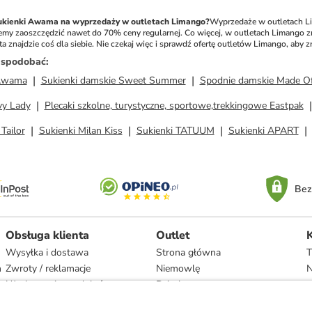
sukienki Awama na wyprzedaży w outletach Limango?
Wyprzedaże w outletach Li
emy zaoszczędzić nawet do 70% ceny regularnej. Co więcej, w outletach Limango 
ta znajdzie coś dla siebie. Nie czekaj więc i sprawdź ofertę outletów Limango, a
ż spodobać
:
Awama
Sukienki damskie Sweet Summer
Spodnie damskie Made O
vy Lady
Plecaki szkolne, turystyczne, sportowe,trekkingowe Eastpak
Tailor
Sukienki Milan Kiss
Sukienki TATUUM
Sukienki APART
Bez
Obsługa klienta
Outlet
Wysyłka i dostawa
Strona główna
T
h
Zwroty / reklamacje
Niemowlę
N
Użytkowanie produktów
Dziecko
Recykling i utylizacja
Kobieta