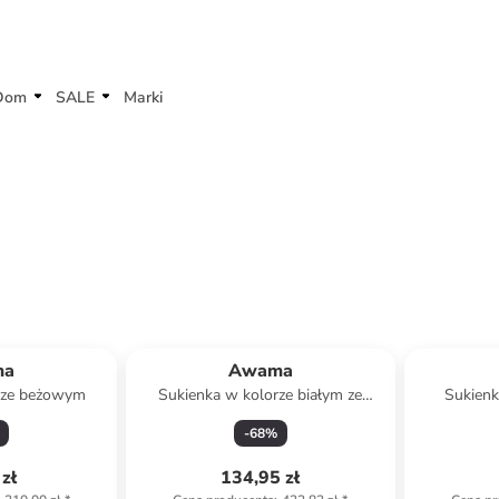
Dom
SALE
Marki
ma
Awama
rze beżowym
Sukienka w kolorze białym ze
Sukienk
wzorem
-
68
%
zł
134,95 zł