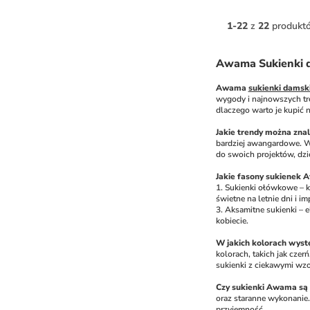
1
-
22
z
22
produkt
Awama Sukienki d
Awama 
sukienki damsk
wygody i najnowszych tre
dlaczego warto je kupić
Jakie trendy można zn
bardziej awangardowe. W 
do swoich projektów, dz
Jakie fasony sukienek 
1. Sukienki ołówkowe – kl
świetne na letnie dni i i
3. Aksamitne sukienki – 
kobiecie.
W jakich kolorach wys
kolorach, takich jak czer
sukienki z ciekawymi wzor
Czy sukienki Awama są
oraz staranne wykonanie. 
przyjemność.