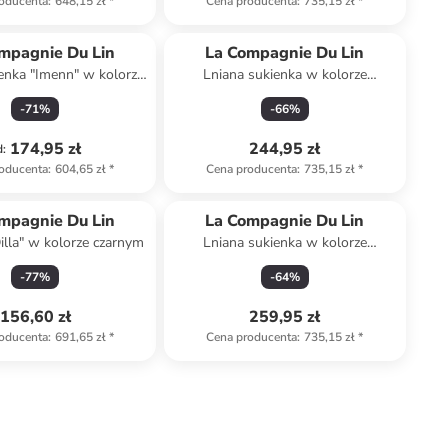
oducenta
:
648,15 zł
*
Cena producenta
:
735,15 zł
*
mpagnie Du Lin
La Compagnie Du Lin
enka "Imenn" w kolorze
Lniana sukienka w kolorze
asnoróżowym
beżowym
-
71
%
-
66
%
174,95 zł
244,95 zł
d
:
oducenta
:
604,65 zł
*
Cena producenta
:
735,15 zł
*
mpagnie Du Lin
La Compagnie Du Lin
illa" w kolorze czarnym
Lniana sukienka w kolorze
jasnoróżowym
-
77
%
-
64
%
156,60 zł
259,95 zł
oducenta
:
691,65 zł
*
Cena producenta
:
735,15 zł
*