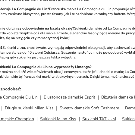
oferuje La Compagnie du Lin?
Francuska marka La Compagnie du Lin proponuje róż
ziemy zarówno klasyczne, proste fasony, jak i te ozdobione koronką czy haftem. Wszy
nie du Lin są odpowiednie na każdą okazję?
Sukienki damskie od La Compagnie du L
da kobieta znajdzie coś dla siebie. Proste, eleganckie fasony będą idealne do pracy
ą się na przyjęciu czy romantycznej kolacji.
u?
Sukienki z lnu, choć trwałe, wymagają odpowiedniej pielęgnacji, aby zachować swó
w temperaturze do 40 stopni Celsjusza. Suszenie na słońcu może powodować wyblakn
jlepiej gdy sukienka jest jeszcze lekko wilgotna.
ukienki La Compagnie du Lin na wyprzedaży Limango?
e można znaleźć wiele świetnych okazji cenowych, także jeśli chodzi o markę La C
nki damskie
 tej francuskiej marki w atrakcyjnych cenach. Dzięki temu, można cieszy
.
ż spodobać
:
a Compagnie Du Lin
Biustonosze damskie Esprit
Biżuteria damska 
Długie sukienki Milan Kiss
Swetry damskie Soft Cashmere
Damsk
y męskie Champion
Sukienki Milan Kiss
Sukienki TATUUM
Sukien