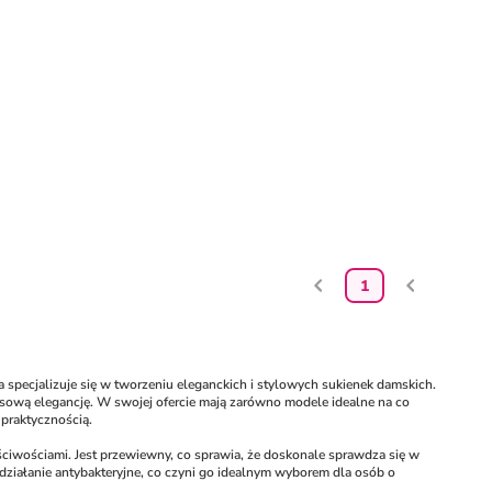
1
 specjalizuje się w tworzeniu eleganckich i stylowych sukienek damskich. 
czasową elegancję. W swojej ofercie mają zarówno modele idealne na co 
z praktycznością.
aściwościami. Jest przewiewny, co sprawia, że doskonale sprawdza się w 
a działanie antybakteryjne, co czyni go idealnym wyborem dla osób o 