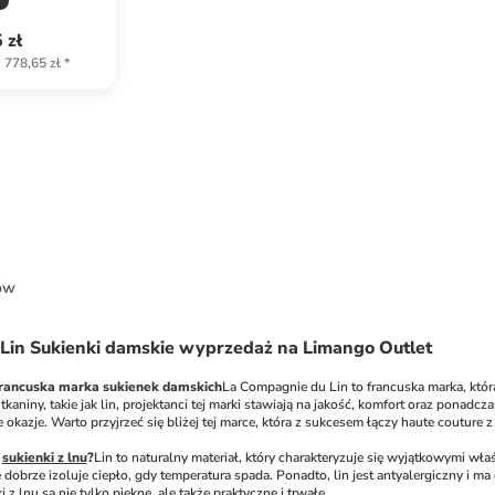
 zł
778,65 zł
*
ów
Lin Sukienki damskie wyprzedaż na Limango Outlet
francuska marka sukienek damskich
La Compagnie du Lin to francuska marka, która
kaniny, takie jak lin, projektanci tej marki stawiają na jakość, komfort oraz ponad
ne okazje. Warto przyjrzeć się bliżej tej marce, która z sukcesem łączy haute couture 
 
sukienki z lnu
?
Lin to naturalny materiał, który charakteryzuje się wyjątkowymi wł
e dobrze izoluje ciepło, gdy temperatura spada. Ponadto, lin jest antyalergiczny i m
 z lnu są nie tylko piękne, ale także praktyczne i trwałe.