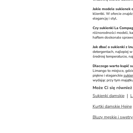
Jakie modele sukienek 
klientki. W ofercie znajd
elegancję i styl.
Czy sukienki La Compag
różnorodności modeli, każ
haftem doskonale sprawdz
Jak dbać o sukienki z ln
detergentach, najlepiej 
średniej temperaturze, na
Dlaczego warto kupić s
Limango to miejsce, gdzi
piękne i eleganckie 
sukie
wydając przy tym majątku
Może Ci się równie
Sukienki damskie
L
Kurtki damskie Heine
Bluzy męskie i swetr