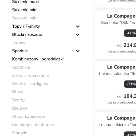
Cena producenta
:
Sukienki maxi
Sukienki midi
La Compagni
Sukienki mini
Sukienka "Dilla" w
Topy i T-shirty
-
68
%
Bluzki i koszule
Jeansy
214,9
od
:
Spodnie
Cena producenta
:
Kombinezony i ogrodniczki
La Compagni
Spódnice
Lniana sukienka "Il
Okrycia wierzchnie
granat
Swetry i kardigany
-
71
%
Bluzy
184,3
od
:
Szorty
Cena producenta
:
Bielizna
Stroje kąpielowe
La Compagni
Kostiumy i przebrania
Lniana sukienka "Ja
czarn
Obuwie
-
66
%