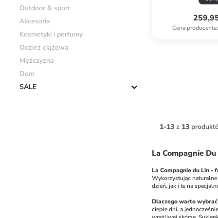
Outdoor & sport
259,95
Akcesoria
Cena producenta
:
Kosmetyki i perfumy
Odzież ciążowa
Mężczyzna
Dom
SALE
1
-
13
z
13
produkt
La Compagnie Du 
La Compagnie du Lin - 
Wykorzystując naturalne t
dzień, jak i te na specjal
Dlaczego warto wybrać
ciepłe dni, a jednocześni
wrażliwej skórze. Sukienki