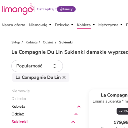
Oszczędzaj z
family
Nasza oferta
Niemowlę
Dziecko
Kobieta
Mężczyzna
Sklep
Kobieta
Odzież
Sukienki
La Compagnie Du Lin Sukienki damskie wyprze
Popularność
La Compagnie Du Lin
Niemowlę
La Compagni
Dziecko
Lniana sukienka "I
Kobieta
zielon
-
70
%
Odzież
Sukienki
179,95