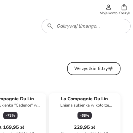
Moje konto
Koszyk
Wszystkie filtry
mpagnie Du Lin
La Compagnie Du Lin
ukienka "Cadence" w
Lniana sukienka w kolorze
kolorze khaki
fioletowym
-
73
%
-
68
%
169,95 zł
229,95 zł
d
: