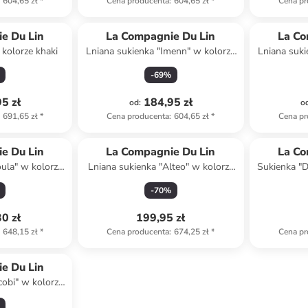
604,65 zł
*
Cena producenta
:
604,65 zł
*
Cena pr
e Du Lin
La Compagnie Du Lin
La Co
 kolorze khaki
Lniana sukienka "Imenn" w kolorze
Lniana suki
błękitnym
j
-
69
%
5 zł
184,95 zł
od
:
o
691,65 zł
*
Cena producenta
:
604,65 zł
*
Cena pr
e Du Lin
La Compagnie Du Lin
La Co
oula" w kolorze
Lniana sukienka "Alteo" w kolorze
Sukienka "D
owym
granatowym
-
70
%
0 zł
199,95 zł
648,15 zł
*
Cena producenta
:
674,25 zł
*
Cena pr
e Du Lin
cobi" w kolorze
ym