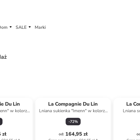
Dom
SALE
Marki
daż
e Du Lin
La Compagnie Du Lin
La Co
menn" w kolorze
Lniana sukienka "Imenn" w kolorze
Lniana s
ym
granatowym
-
72
%
 zł
164,95 zł
od
:
o