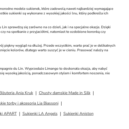
norodne modele sukienek, które zadowolą nawet najbardziej wymagające 
stkie sukienki są wykonane z wysokiej jakości lnu, który podkreśla ich 
in sprawdzą się zarówno na co dzień, jak i na specjalne okazje. Dzięki 
 czy na spotkanie z przyjaciółmi, natomiast te ozdobione koronką czy 
j piękny wygląd na dłużej. Przede wszystkim, warto prać je w delikatnych 
ięcie kolorów, dlatego warto suszyć je w cieniu. Prasować należy na 
ompagnie du Lin. Wyprzedaże Limango to doskonała okazja, aby nabyć 
ć się wysoką jakością, ponadczasowym stylem i komfortem noszenia, nie 
Biżuteria Ania Kruk
Chusty damskie Made in Silk
ie torby i akcesoria Lia Biassoni
ki APART
Sukienki LA Angels
Sukienki Aniston