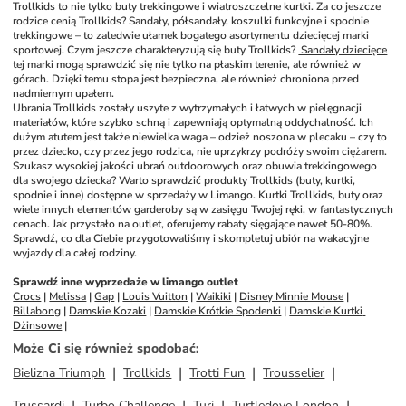
Trollkids to nie tylko buty trekkingowe i wiatroszczelne kurtki. Za co jeszcze 
rodzice cenią Trollkids? Sandały, półsandały, koszulki funkcyjne i spodnie 
trekkingowe – to zaledwie ułamek bogatego asortymentu dziecięcej marki 
sportowej. Czym jeszcze charakteryzują się buty Trollkids? 
 Sandały dziecięce
tej marki mogą sprawdzić się nie tylko na płaskim terenie, ale również w 
górach. Dzięki temu stopa jest bezpieczna, ale również chroniona przed 
nadmiernym upałem.
Ubrania Trollkids zostały uszyte z wytrzymałych i łatwych w pielęgnacji 
materiałów, które szybko schną i zapewniają optymalną oddychalność. Ich 
dużym atutem jest także niewielka waga – odzież noszona w plecaku – czy to 
przez dziecko, czy przez jego rodzica, nie uprzykrzy podróży swoim ciężarem. 
Szukasz wysokiej jakości ubrań outdoorowych oraz obuwia trekkingowego 
dla swojego dziecka? Warto sprawdzić produkty Trollkids (buty, kurtki, 
spodnie i inne) dostępne w sprzedaży w Limango. Kurtki Trollkids, buty oraz 
wiele innych elementów garderoby są w zasięgu Twojej ręki, w fantastycznych 
cenach. Jak przystało na outlet, oferujemy rabaty sięgające nawet 50-80%. 
Sprawdź, co dla Ciebie przygotowaliśmy i skompletuj ubiór na wakacyjne 
wyjazdy dla całej rodziny.
Sprawdź inne wyprzedaże w limango outlet
Crocs
 | 
Melissa
 | 
Gap
 | 
Louis Vuitton
 | 
Waikiki
 | 
Disney Minnie Mouse
 | 
Billabong
 | 
Damskie Kozaki
 | 
Damskie Krótkie Spodenki
 | 
Damskie Kurtki 
Dżinsowe
 | 
Może Ci się również spodobać
:
Bielizna Triumph
Trollkids
Trotti Fun
Trousselier
Trussardi
Turbo Challenge
Turi
Turtledove London