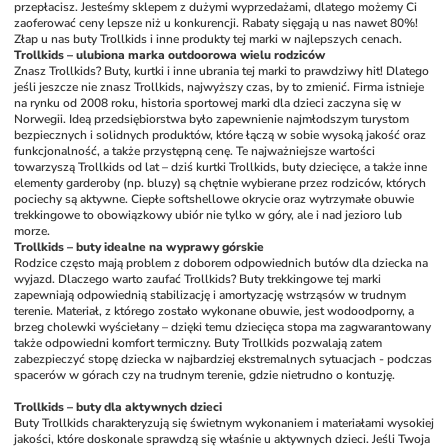
przepłacisz. Jesteśmy sklepem z dużymi wyprzedażami, dlatego możemy Ci 
zaoferować ceny lepsze niż u konkurencji. Rabaty sięgają u nas nawet 80%! 
Złap u nas buty Trollkids i inne produkty tej marki w najlepszych cenach. 
Trollkids – ulubiona marka outdoorowa wielu rodziców
Znasz Trollkids? Buty, kurtki i inne ubrania tej marki to prawdziwy hit! Dlatego 
jeśli jeszcze nie znasz Trollkids, najwyższy czas, by to zmienić. Firma istnieje 
na rynku od 2008 roku, historia sportowej marki dla dzieci zaczyna się w 
Norwegii. Ideą przedsiębiorstwa było zapewnienie najmłodszym turystom 
bezpiecznych i solidnych produktów, które łączą w sobie wysoką jakość oraz 
funkcjonalność, a także przystępną cenę. Te najważniejsze wartości 
towarzyszą Trollkids od lat – dziś kurtki Trollkids, buty dziecięce, a także inne 
elementy garderoby (np. bluzy) są chętnie wybierane przez rodziców, których 
pociechy są aktywne. Ciepłe softshellowe okrycie oraz wytrzymałe obuwie 
trekkingowe to obowiązkowy ubiór nie tylko w góry, ale i nad jezioro lub 
morze.
Trollkids – buty idealne na wyprawy górskie
Rodzice często mają problem z doborem odpowiednich butów dla dziecka na 
wyjazd. Dlaczego warto zaufać Trollkids? Buty trekkingowe tej marki 
zapewniają odpowiednią stabilizację i amortyzację wstrząsów w trudnym 
terenie. Materiał, z którego zostało wykonane obuwie, jest wodoodporny, a 
brzeg cholewki wyściełany – dzięki temu dziecięca stopa ma zagwarantowany 
także odpowiedni komfort termiczny. Buty Trollkids pozwalają zatem 
zabezpieczyć stopę dziecka w najbardziej ekstremalnych sytuacjach - podczas 
spacerów w górach czy na trudnym terenie, gdzie nietrudno o kontuzję.
Trollkids – buty dla aktywnych dzieci
Buty Trollkids charakteryzują się świetnym wykonaniem i materiałami wysokiej 
jakości, które doskonale sprawdzą się właśnie u aktywnych dzieci. Jeśli Twoja 