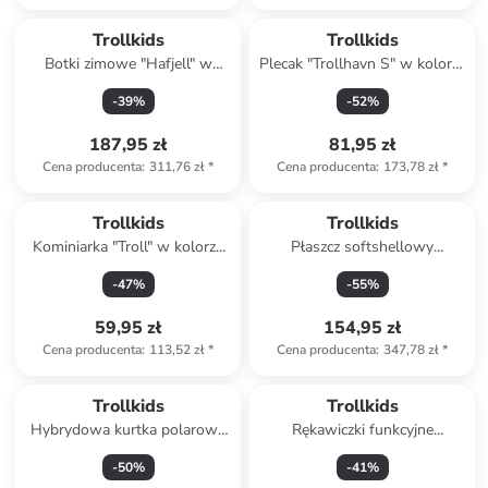
Trollkids
Trollkids
Botki zimowe "Hafjell" w
Plecak "Trollhavn S" w kolorze
kolorze żółtym
granatowym - 22 x 33 x 12
-
39
%
-
52
%
cm
187,95 zł
81,95 zł
Cena producenta
:
311,76 zł
*
Cena producenta
:
173,78 zł
*
Trollkids
Trollkids
Kominiarka "Troll" w kolorze
Płaszcz softshellowy
niebieskim
"Lillesand" w kolorze
-
47
%
-
55
%
granatowym
59,95 zł
154,95 zł
Cena producenta
:
113,52 zł
*
Cena producenta
:
347,78 zł
*
Trollkids
Trollkids
Hybrydowa kurtka polarowa
Rękawiczki funkcyjne
"Sirdal" w kolorze różowym
"Trolltunga" w kolorze
-
50
%
-
41
%
morskim