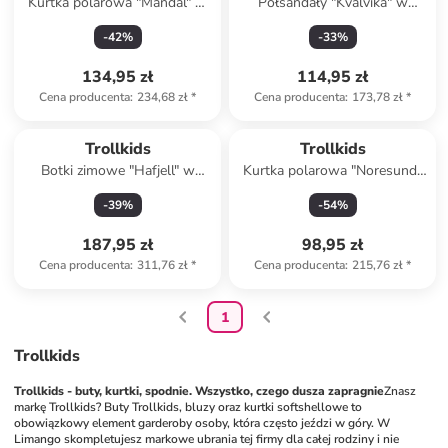
Kurtka polarowa "Mandal" w
Półsandały "Kvalvika" w
kolorze granatowym
kolorze fioletowym
-
42
%
-
33
%
134,95 zł
114,95 zł
Cena producenta
:
234,68 zł
*
Cena producenta
:
173,78 zł
*
Trollkids
Trollkids
Botki zimowe "Hafjell" w
Kurtka polarowa "Noresund"
kolorze bordowym
w kolorze niebieskim
-
39
%
-
54
%
187,95 zł
98,95 zł
Cena producenta
:
311,76 zł
*
Cena producenta
:
215,76 zł
*
1
Trollkids
Trollkids - buty, kurtki, spodnie. Wszystko, czego dusza zapragnie
Znasz 
markę Trollkids? Buty Trollkids, bluzy oraz kurtki softshellowe to 
obowiązkowy element garderoby osoby, która często jeździ w góry. W 
Limango skompletujesz markowe ubrania tej firmy dla całej rodziny i nie 