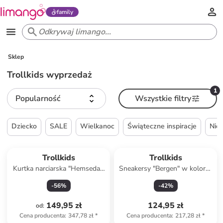
family
Sklep
Trollkids wyprzedaż
1
Popularność
Wszystkie filtry
Dziecko
SALE
Wielkanoc
Świąteczne inspiracje
Nie
Trollkids
Trollkids
Kurtka narciarska "Hemsedal"
Sneakersy "Bergen" w kolorze
w kolorze turkusowo-
niebieskim do chodzenia na
-
56
%
-
42
%
granatowym
boso
149,95 zł
124,95 zł
od
:
Cena producenta
:
347,78 zł
*
Cena producenta
:
217,28 zł
*