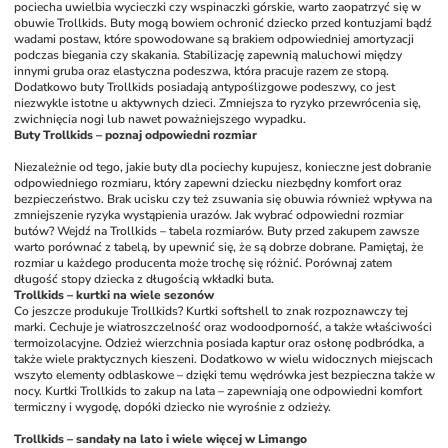
pociecha uwielbia wycieczki czy wspinaczki górskie, warto zaopatrzyć się w 
obuwie Trollkids. Buty mogą bowiem ochronić dziecko przed kontuzjami bądź 
wadami postaw, które spowodowane są brakiem odpowiedniej amortyzacji 
podczas biegania czy skakania. Stabilizację zapewnią maluchowi między 
innymi gruba oraz elastyczna podeszwa, która pracuje razem ze stopą. 
Dodatkowo buty Trollkids posiadają antypoślizgowe podeszwy, co jest 
niezwykle istotne u aktywnych dzieci. Zmniejsza to ryzyko przewrócenia się, 
zwichnięcia nogi lub nawet poważniejszego wypadku. 
Buty Trollkids – poznaj odpowiedni rozmiar
Niezależnie od tego, jakie buty dla pociechy kupujesz, konieczne jest dobranie 
odpowiedniego rozmiaru, który zapewni dziecku niezbędny komfort oraz 
bezpieczeństwo. Brak ucisku czy też zsuwania się obuwia również wpływa na 
zmniejszenie ryzyka wystąpienia urazów. Jak wybrać odpowiedni rozmiar 
butów? Wejdź na Trollkids – tabela rozmiarów. Buty przed zakupem zawsze 
warto porównać z tabelą, by upewnić się, że są dobrze dobrane. Pamiętaj, że 
rozmiar u każdego producenta może trochę się różnić. Porównaj zatem 
długość stopy dziecka z długością wkładki buta. 
Trollkids – kurtki na wiele sezonów
Co jeszcze produkuje Trollkids? Kurtki softshell to znak rozpoznawczy tej 
marki. Cechuje je wiatroszczelność oraz wodoodporność, a także właściwości 
termoizolacyjne. Odzież wierzchnia posiada kaptur oraz osłonę podbródka, a 
także wiele praktycznych kieszeni. Dodatkowo w wielu widocznych miejscach 
wszyto elementy odblaskowe – dzięki temu wędrówka jest bezpieczna także w 
nocy. Kurtki Trollkids to zakup na lata – zapewniają one odpowiedni komfort 
termiczny i wygodę, dopóki dziecko nie wyrośnie z odzieży.
Trollkids – sandały na lato i wiele więcej w Limango