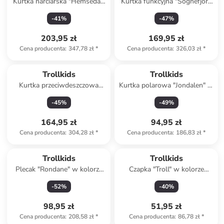
Kurtka narciarska "Hemsedal"
Kurtka funkcyjna "Sognefjord
ze wzorem
Pro" w kolorze granatowym
-
41
%
-
47
%
203,95 zł
169,95 zł
Cena producenta
:
347,78 zł
*
Cena producenta
:
326,03 zł
*
Trollkids
Trollkids
Kurtka przeciwdeszczowa
Kurtka polarowa "Jondalen" w
"Bergen" w kolorze niebieskim
kolorze fioletowo-czarnym
-
45
%
-
49
%
164,95 zł
94,95 zł
Cena producenta
:
304,28 zł
*
Cena producenta
:
186,83 zł
*
Trollkids
Trollkids
Plecak "Rondane" w kolorze
Czapka "Troll" w kolorze
bordowym - 21 x 30 x 13 cm
fioletowym
-
52
%
-
40
%
98,95 zł
51,95 zł
Cena producenta
:
208,58 zł
*
Cena producenta
:
86,78 zł
*