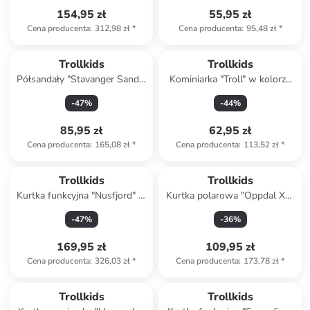
154,95 zł
55,95 zł
Cena producenta
:
312,98 zł
*
Cena producenta
:
95,48 zł
*
Trollkids
Trollkids
Półsandały "Stavanger Sandal
Kominiarka "Troll" w kolorze
XT" w kolorze błękitno-
fioletowym
-
47
%
-
44
%
różowym
85,95 zł
62,95 zł
Cena producenta
:
165,08 zł
*
Cena producenta
:
113,52 zł
*
Trollkids
Trollkids
Kurtka funkcyjna "Nusfjord" w
Kurtka polarowa "Oppdal XT"
kolorze zielono-niebieskim
w kolorze khaki
-
47
%
-
36
%
169,95 zł
109,95 zł
Cena producenta
:
326,03 zł
*
Cena producenta
:
173,78 zł
*
Trollkids
Trollkids