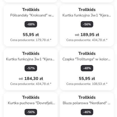
Trollkids
Trollkids
Półsandały "Kroksand" w
Kurtka funkcyjna 3w1 "Kjerak"
kolorze granatowym
w kolorze niebieskim
-
68
%
-
56
%
55,95 zł
189,95 zł
od
:
Cena producenta
:
179,78 zł
*
Cena producenta
:
434,78 zł
*
Trollkids
Trollkids
Kurtka funkcyjna 3w1 "Kjerag"
Czapka "Trolltunga" w kolorze
w kolorze niebiesko-
granatowym
-
57
%
-
48
%
oliwkowym
184,30 zł
55,95 zł
od
:
Cena producenta
:
434,78 zł
*
Cena producenta
:
108,53 zł
*
Trollkids
Trollkids
Kurtka puchowa "Dovrefjell"
Bluza polarowa "Nordland" w
w kolorze granatowo-
kolorze różowym
-
56
%
-
46
%
różowym