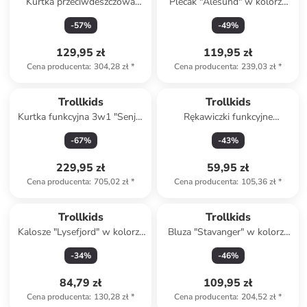
Kurtka przeciwdeszczowa
Plecak "Alesund" w kolorze
"Bergen" w kolorze niebieskim
granatowo-niebieskim - 22 x
-
57
%
-
49
%
33 x 12 cm
129,95 zł
119,95 zł
Cena producenta
:
304,28 zł
*
Cena producenta
:
239,03 zł
*
Trollkids
Trollkids
Kurtka funkcyjna 3w1 "Senja"
Rękawiczki funkcyjne
w kolorze fioletowo-
"Trolltunga" w kolorze
-
67
%
-
43
%
granatowym
granatowym
229,95 zł
59,95 zł
Cena producenta
:
705,02 zł
*
Cena producenta
:
105,36 zł
*
Trollkids
Trollkids
Kalosze "Lysefjord" w kolorze
Bluza "Stavanger" w kolorze
niebieskim
turkusowym
-
34
%
-
46
%
84,79 zł
109,95 zł
Cena producenta
:
130,28 zł
*
Cena producenta
:
204,52 zł
*