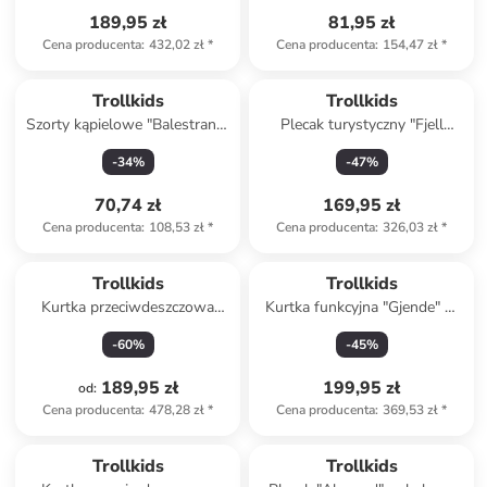
189,95 zł
81,95 zł
Cena producenta
:
432,02 zł
*
Cena producenta
:
154,47 zł
*
Produkt zarezerwowany
Trollkids
Trollkids
Szorty kąpielowe "Balestrand"
Plecak turystyczny "Fjell
w kolorze pomarańczowym
Trekker 22" w kolorze
-
34
%
-
47
%
granatowym - 24 x 45 x 18
cm
70,74 zł
169,95 zł
Cena producenta
:
108,53 zł
*
Cena producenta
:
326,03 zł
*
Trollkids
Trollkids
Kurtka przeciwdeszczowa
Kurtka funkcyjna "Gjende" w
3w1 "Bryggen" w kolorze
kolorze niebiesko-
-
60
%
-
45
%
jasnoróżowym
granatowym
189,95 zł
199,95 zł
od
:
Cena producenta
:
478,28 zł
*
Cena producenta
:
369,53 zł
*
Trollkids
Trollkids