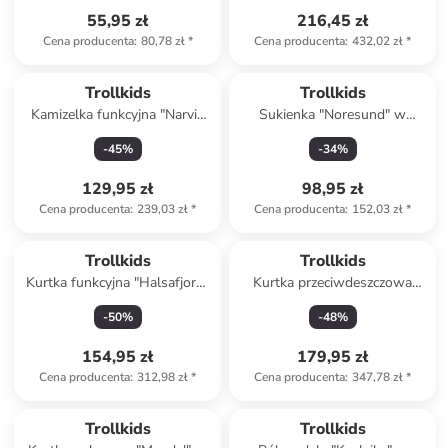
55,95 zł
216,45 zł
Cena producenta
:
80,78 zł
*
Cena producenta
:
432,02 zł
*
Trollkids
Trollkids
Kamizelka funkcyjna "Narvik
Sukienka "Noresund" w
XT" w kolorze granatowym
kolorze pomarańczowym
-
45
%
-
34
%
129,95 zł
98,95 zł
Cena producenta
:
239,03 zł
*
Cena producenta
:
152,03 zł
*
Trollkids
Trollkids
Kurtka funkcyjna "Halsafjord"
Kurtka przeciwdeszczowa
w kolorze fioletowo-
"Skaland" w kolorze zielonym
-
50
%
-
48
%
granatowym
154,95 zł
179,95 zł
Cena producenta
:
312,98 zł
*
Cena producenta
:
347,78 zł
*
Trollkids
Trollkids