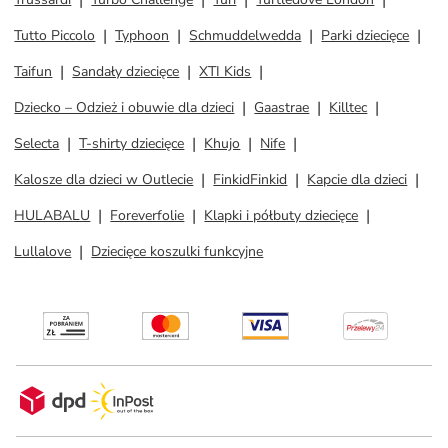
Tutto Piccolo
Typhoon
Schmuddelwedda
Parki dziecięce
Taifun
Sandały dziecięce
XTI Kids
Dziecko – Odzież i obuwie dla dzieci
Gaastrae
Killtec
Selecta
T-shirty dziecięce
Khujo
Nife
Kalosze dla dzieci w Outlecie
FinkidFinkid
Kapcie dla dzieci
HULABALU
Foreverfolie
Klapki i półbuty dziecięce
Lullalove
Dziecięce koszulki funkcyjne