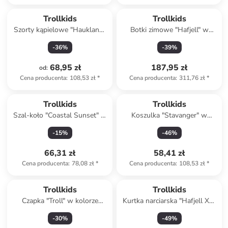
Trollkids
Trollkids
Szorty kąpielowe "Haukland"
Botki zimowe "Hafjell" w
w kolorze zielono-czarnym
kolorze jasnobrązowym
-
36
%
-
39
%
68,95 zł
187,95 zł
od
:
Cena producenta
:
108,53 zł
*
Cena producenta
:
311,76 zł
*
Trollkids
Trollkids
Szal-koło "Coastal Sunset" w
Koszulka "Stavanger" w
kolorze zielono-fioletowym
kolorze pomarańczowym
-
15
%
-
46
%
66,31 zł
58,41 zł
Cena producenta
:
78,08 zł
*
Cena producenta
:
108,53 zł
*
Trollkids
Trollkids
Czapka "Troll" w kolorze
Kurtka narciarska "Hafjell XT"
fioletowym
w kolorze fioletowym
-
30
%
-
49
%