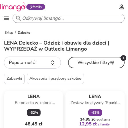
family
Sklep
Dziecko
LENA Dziecko – Odzież i obuwie dla dzieci |
WYPRZEDAŻ w Outlecie Limango
1
Popularność
Wszystkie filtry
Zabawki
Akcesoria i przybory szkolne
zniżka
family
LENA
LENA
Betoniarka w kolorze
Zestaw kreatywny "Sparkle
pomarańczowym - 3+
Art" - 8+
-
32
%
-
62
%
14,95 zł
regularna
48,45 zł
12,95 zł
z family