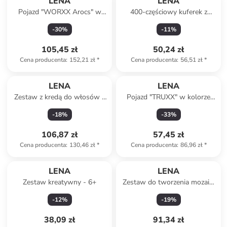
LENA
LENA
Pojazd "WORXX Arocs" w
400-częściowy kuferek z
kolorze pomarańczowym - 3+
wyposażeniem - 5+
-
30
%
-
11
%
105,45 zł
50,24 zł
Cena producenta
:
152,21 zł
*
Cena producenta
:
56,51 zł
*
LENA
LENA
Zestaw z kredą do włosów -
Pojazd "TRUXX" w kolorze
6+
żółtym - 2+
-
18
%
-
33
%
106,87 zł
57,45 zł
Cena producenta
:
130,46 zł
*
Cena producenta
:
86,96 zł
*
LENA
LENA
Zestaw kreatywny - 6+
Zestaw do tworzenia mozaiki
- 3+
-
12
%
-
19
%
38,09 zł
91,34 zł