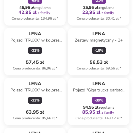
-
68
%
-
21
%
46,95 zł
25,95 zł
regularna
regularna
42,95 zł
23,95 zł
z family
z family
Cena producenta
:
134,96 zł
*
Cena producenta
:
30,41 zł
*
LENA
LENA
Pojazd "TRUXX" w kolorze
Zestaw magnetyczny - 3+
jasnoróżowym - 2+
-
33
%
-
18
%
57,45 zł
56,53 zł
Cena producenta
:
86,96 zł
*
Cena producenta
:
69,56 zł
*
zniżka
family
LENA
LENA
Pojazd "TRUXX" w kolorze
Pojazd "Giga trucks garbage
zielonym - 2+
truck Arocs" w kolorze
-
33
%
-
39
%
pomarańczowym - 2+
94,95 zł
regularna
63,95 zł
85,95 zł
z family
Cena producenta
:
95,66 zł
*
Cena producenta
:
143,12 zł
*