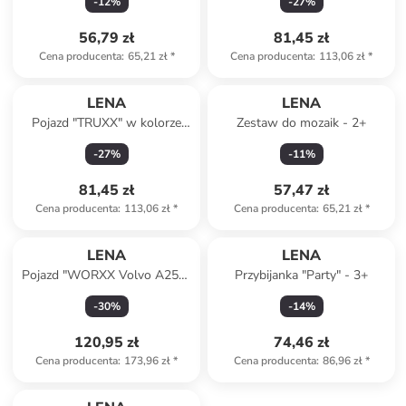
-
12
%
-
27
%
56,79 zł
81,45 zł
Cena producenta
:
65,21 zł
*
Cena producenta
:
113,06 zł
*
LENA
LENA
Pojazd "TRUXX" w kolorze
Zestaw do mozaik - 2+
czerwonym - 3+
-
27
%
-
11
%
81,45 zł
57,47 zł
Cena producenta
:
113,06 zł
*
Cena producenta
:
65,21 zł
*
LENA
LENA
Pojazd "WORXX Volvo A25G"
Przybijanka "Party" - 3+
w kolorze żółtym - 3+
-
30
%
-
14
%
120,95 zł
74,46 zł
Cena producenta
:
173,96 zł
*
Cena producenta
:
86,96 zł
*