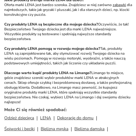
Jakie produkty oferuje marka LENA dla dzieci?
Oferta marki LENA jest bardzo szeroka. Znajdziesz w niej zarówno 
zabawki
 dla 
najmłodszych, takie jak gryzaki i pluszaki, jak i dla starszych dzieci, np. klocki 
konstrukcyjne czy puzzle.
Czy produkty LENA są bezpieczne dla mojego dziecka?
Oczywiście, że tak! 
Bezpieczeństwo Twojego dziecka jest dla marki LENA najważniejsze. 
Wszystkie produkty są testowane i spełniają najwyższe standardy 
bezpieczeństwa.
Czy produkty LENA pomogą w rozwoju mojego dziecka?
Tak, produkty 
LENA są zaprojektowane tak, aby stymulować rozwój Twojego dziecka na 
wielu poziomach. Pomogą w rozwoju motoryki, wyobraźni, a także nauczą 
podstawowych umiejętności, takich jak liczenie czy układanie puzzli.
Dlaczego warto kupić produkty LENA na Limango?
Limango to miejsce, 
gdzie znajdziesz szeroki wybór produktów marki LENA w atrakcyjnych 
cenach. Sklep oferuje szybką i bezproblemową dostawę, a także profesjonalną 
obsługę klienta. Dodatkowo, na Limango masz pewność, że kupujesz 
oryginalne produkty marki LENA, które spełniają wszystkie standardy 
bezpieczeństwa. Nie czekaj, wybierz LENA na Limango i daj swojemu dziecku 
najlepsze!
Może Ci się również spodobać
:
Odzież dziecięca
LENA
Dekoracje do domu
Śpiworki i beciki
Bielizna męska
Bielizna damska