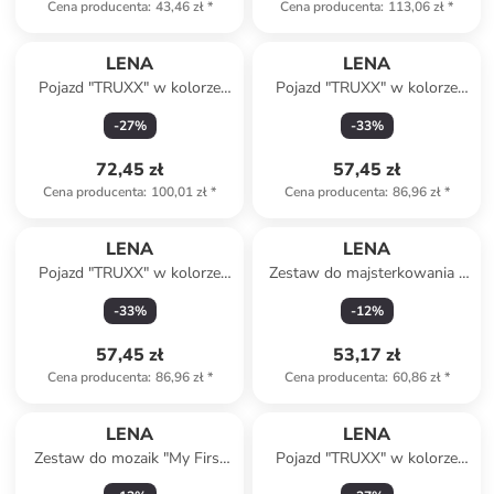
Cena producenta
:
43,46 zł
*
Cena producenta
:
113,06 zł
*
LENA
LENA
Pojazd "TRUXX" w kolorze
Pojazd "TRUXX" w kolorze
pomarańczowym - 2+
żółtym - 2+
-
27
%
-
33
%
72,45 zł
57,45 zł
Cena producenta
:
100,01 zł
*
Cena producenta
:
86,96 zł
*
LENA
LENA
Pojazd "TRUXX" w kolorze
Zestaw do majsterkowania -
czerwono-szarym - 2+
6+
-
33
%
-
12
%
57,45 zł
53,17 zł
Cena producenta
:
86,96 zł
*
Cena producenta
:
60,86 zł
*
LENA
LENA
Zestaw do mozaik "My First
Pojazd "TRUXX" w kolorze
Mosaik - Natur" - 2+
zielonym - 2+