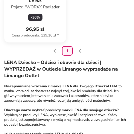
LENA
Pojazd "WORXX Radlader
Liebherr L538 Litronic" w
-
30
%
kolorze żółtym - 3+
96,95 zł
Cena producenta
:
139,16 zł
*
1
LENA Dziecko – Odzież i obuwie dla dzieci |
WYPRZEDAŻ w Outlecie Limango wyprzedaże na
Limango Outlet
Niezapomniane wrażenia z marką LENA dla Twojego Dziecka
LENA to 
marka, która od lat dostarcza najwyższej jakości produkty dla dzieci. Ich 
głównym celem jest tworzenie zabawek i akcesoriów, które nie tylko 
zapewniają zabawę, ale również rozwijają umiejętności maluchów. 
Dlaczego warto wybrać produkty marki LENA dla swojego dziecka?
Wybierając produkty LENA, wybierasz jakość i bezpieczeństwo. Każdy 
produkt jest zaprojektowany z myślą o najmłodszych, z uwzględnieniem ich 
potrzeb i bezpieczeństwa. 