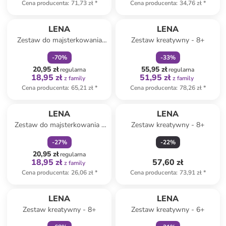
Cena producenta
:
71,73 zł
*
Cena producenta
:
34,76 zł
*
zniżka
family
zniżka
family
LENA
LENA
Zestaw do majsterkowania
Zestaw kreatywny - 8+
"Floral Art" - 8+
-
70
%
-
33
%
20,95 zł
55,95 zł
regularna
regularna
18,95 zł
51,95 zł
z family
z family
Cena producenta
:
65,21 zł
*
Cena producenta
:
78,26 zł
*
zniżka
family
LENA
LENA
Zestaw do majsterkowania -
Zestaw kreatywny - 8+
3+
-
27
%
-
22
%
20,95 zł
regularna
18,95 zł
57,60 zł
z family
Cena producenta
:
26,06 zł
*
Cena producenta
:
73,91 zł
*
zniżka
family
zniżka
family
LENA
LENA
Zestaw kreatywny - 8+
Zestaw kreatywny - 6+