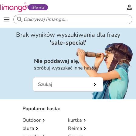
family
Brak wyników wyszukiwania dla frazy
'
sale-special
'
Nie poddawaj się,
spróbuj wyszukać inne hasło
Popularne hasła
:
Outdoor
kurtka
bluza
Reima