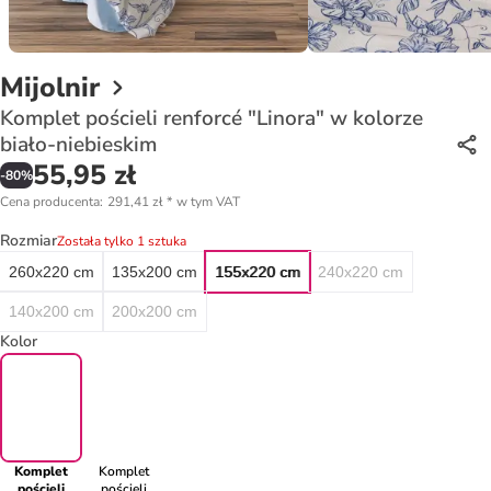
Mijolnir
Komplet pościeli renforcé "Linora" w kolorze
biało-niebieskim
55,95 zł
-
80
%
Cena producenta
:
291,41 zł
*
w tym VAT
Rozmiar
Została tylko 1 sztuka
260x220 cm
135x200 cm
155x220 cm
240x220 cm
140x200 cm
200x200 cm
Kolor
Komplet
Komplet
pościeli
pościeli