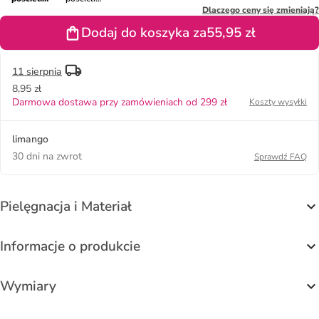
renforcé
renforcé
Dlaczego ceny się zmieniają?
"Linora" w
"Lovella" w
Dodaj do koszyka za
55,95 zł
kolorze
kolorze biało-
biało-
fioletowym
niebieskim
11 sierpnia
8,95 zł
Darmowa dostawa przy zamówieniach od 299 zł
Koszty wysyłki
limango
30 dni na zwrot
Sprawdź FAQ
Pielęgnacja i Materiał
Informacje o produkcie
Wymiary