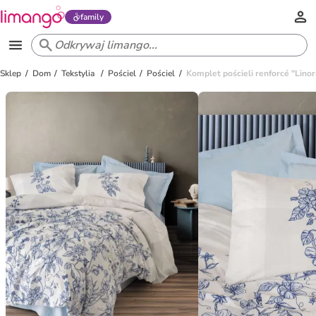
family
Sklep
Dom
Tekstylia
Pościel
Pościel
Komplet pościeli renforcé "Linor