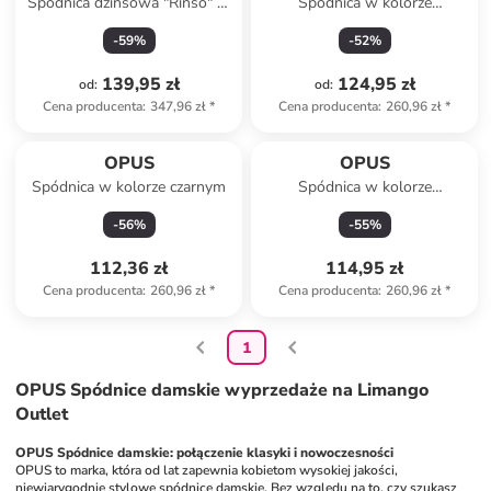
Spódnica dżinsowa "Rinso" w
Spódnica w kolorze
kolorze niebieskim
granatowym
-
59
%
-
52
%
139,95 zł
124,95 zł
od
:
od
:
Cena producenta
:
347,96 zł
*
Cena producenta
:
260,96 zł
*
OPUS
OPUS
Spódnica w kolorze czarnym
Spódnica w kolorze
granatowym
-
56
%
-
55
%
112,36 zł
114,95 zł
Cena producenta
:
260,96 zł
*
Cena producenta
:
260,96 zł
*
1
OPUS Spódnice damskie wyprzedaże na Limango
Outlet
OPUS Spódnice damskie: połączenie klasyki i nowoczesności
OPUS to marka, która od lat zapewnia kobietom wysokiej jakości, 
niewiarygodnie stylowe 
spódnice
 damskie. Bez względu na to, czy szukasz 