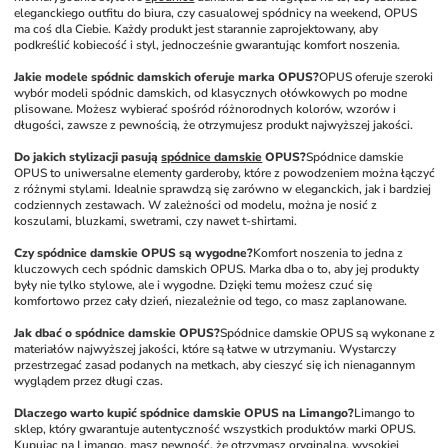
eleganckiego outfitu do biura, czy casualowej spódnicy na weekend, OPUS 
ma coś dla Ciebie. Każdy produkt jest starannie zaprojektowany, aby 
podkreślić kobiecość i styl, jednocześnie gwarantując komfort noszenia. 
Jakie modele spódnic damskich oferuje marka OPUS?
OPUS oferuje szeroki 
wybór modeli spódnic damskich, od klasycznych ołówkowych po modne 
plisowane. Możesz wybierać spośród różnorodnych kolorów, wzorów i 
długości, zawsze z pewnością, że otrzymujesz produkt najwyższej jakości. 
Do jakich stylizacji pasują 
spódnice damskie
 OPUS?
Spódnice damskie 
OPUS to uniwersalne elementy garderoby, które z powodzeniem można łączyć 
z różnymi stylami. Idealnie sprawdzą się zarówno w eleganckich, jak i bardziej 
codziennych zestawach. W zależności od modelu, można je nosić z 
koszulami, bluzkami, swetrami, czy nawet t-shirtami.
Czy spódnice damskie OPUS są wygodne?
Komfort noszenia to jedna z 
kluczowych cech spódnic damskich OPUS. Marka dba o to, aby jej produkty 
były nie tylko stylowe, ale i wygodne. Dzięki temu możesz czuć się 
komfortowo przez cały dzień, niezależnie od tego, co masz zaplanowane.
Jak dbać o spódnice damskie OPUS?
Spódnice damskie OPUS są wykonane z 
materiałów najwyższej jakości, które są łatwe w utrzymaniu. Wystarczy 
przestrzegać zasad podanych na metkach, aby cieszyć się ich nienagannym 
wyglądem przez długi czas.
Dlaczego warto kupić spódnice damskie OPUS na Limango?
Limango to 
sklep, który gwarantuje autentyczność wszystkich produktów marki OPUS. 
Kupując na Limango, masz pewność, że otrzymasz oryginalną, wysokiej 