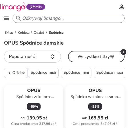
family
Sklep
Kobieta
Odzież
Spódnice
OPUS Spódnice damskie
1
Popularność
Wszystkie filtry
Spódnice midi
Spódnice mini
Spódnice maxi
Odzież
OPUS
OPUS
Spódnica w kolorze
Spódnica w kolorze czarno-
kremowym
białym
-
59
%
-
51
%
139,95 zł
169,95 zł
od
:
od
:
Cena producenta
:
347,96 zł
*
Cena producenta
:
347,96 zł
*