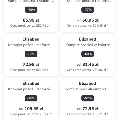
Komplet pościeli "Double" w
Komplet pościeli renforcé
kolorze błękitnym
"Serenity" w kolorze biało-
-
69
%
-
77
%
niebieskim
85,95 zł
68,95 zł
od
:
Cena producenta
:
282,71 zł
*
Cena producenta
:
304,46 zł
*
Elizabed
Elizabed
Komplet pościeli renforcé w
Komplet pościeli w kolorze
kolorze biało-jasnoróżowym
biało-niebieskim
-
86
%
-
68
%
72,95 zł
81,45 zł
od
:
Cena producenta
:
521,96 zł
*
Cena producenta
:
260,96 zł
*
Elizabed
Elizabed
Komplet pościeli renforcé w
Komplet pościeli renforcé w
kolorze kremowym
kolorze jasnoróżowo-białym
-
78
%
-
52
%
109,95 zł
72,95 zł
od
:
od
:
Cena producenta
:
517,61 zł
*
Cena producenta
:
152,21 zł
*