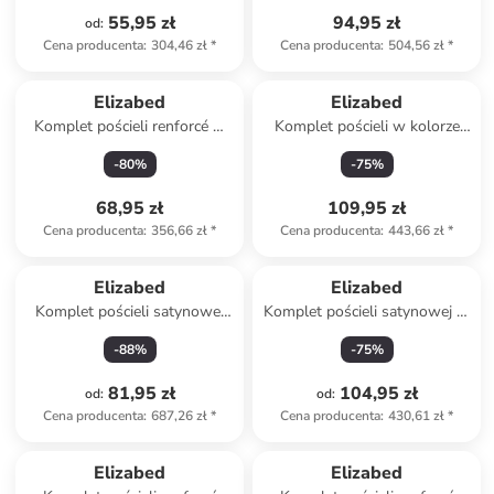
55,95 zł
94,95 zł
od
:
Cena producenta
:
304,46 zł
*
Cena producenta
:
504,56 zł
*
Elizabed
Elizabed
Komplet pościeli renforcé w
Komplet pościeli w kolorze
kolorze granatowym
białym ze wzorem
-
80
%
-
75
%
68,95 zł
109,95 zł
Cena producenta
:
356,66 zł
*
Cena producenta
:
443,66 zł
*
Elizabed
Elizabed
Komplet pościeli satynowej
Komplet pościeli satynowej w
"Lilyum" w kolorze
kolorze beżowo-białym
-
88
%
-
75
%
jasnoróżowym
81,95 zł
104,95 zł
od
:
od
:
Cena producenta
:
687,26 zł
*
Cena producenta
:
430,61 zł
*
Elizabed
Elizabed