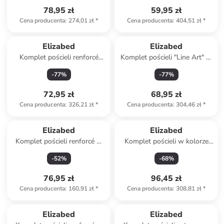
78,95 zł
59,95 zł
Cena producenta
:
274,01 zł
*
Cena producenta
:
404,51 zł
*
Elizabed
Elizabed
Komplet pościeli renforcé
Komplet pościeli "Line Art" w
"Floral" w kolorze
kolorze niebiesko-białym
-
77
%
-
77
%
jasnoróżowym
72,95 zł
68,95 zł
Cena producenta
:
326,21 zł
*
Cena producenta
:
304,46 zł
*
Elizabed
Elizabed
Komplet pościeli renforcé w
Komplet pościeli w kolorze
kolorze beżowym
szarym
-
52
%
-
68
%
76,95 zł
96,45 zł
Cena producenta
:
160,91 zł
*
Cena producenta
:
308,81 zł
*
Elizabed
Elizabed