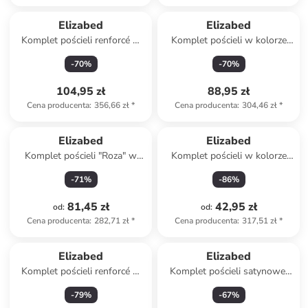
Elizabed
Elizabed
Komplet pościeli renforcé w
Komplet pościeli w kolorze
kolorze granatowym
jasnobrązowym
-
70
%
-
70
%
104,95 zł
88,95 zł
Cena producenta
:
356,66 zł
*
Cena producenta
:
304,46 zł
*
Elizabed
Elizabed
Komplet pościeli "Roza" w
Komplet pościeli w kolorze
kolorze jasnoróżowym
czerwono-białym
-
71
%
-
86
%
81,45 zł
42,95 zł
od
:
od
:
Cena producenta
:
282,71 zł
*
Cena producenta
:
317,51 zł
*
Elizabed
Elizabed
Komplet pościeli renforcé w
Komplet pościeli satynowej
kolorze niebiesko-biało-
"Elegant" w kolorze szarym
-
79
%
-
67
%
żółtym