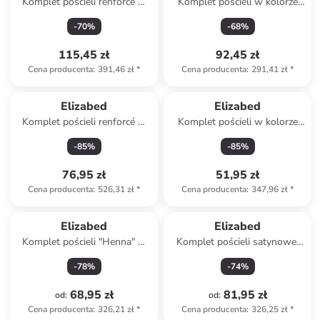
Komplet pościeli renforcé w
Komplet pościeli w kolorze
kolorze biało-fioletowym
biało-czarnym
-
70
%
-
68
%
115,45 zł
92,45 zł
Cena producenta
:
391,46 zł
*
Cena producenta
:
291,41 zł
*
Elizabed
Elizabed
Komplet pościeli renforcé w
Komplet pościeli w kolorze
kolorze jasnobrązowo-
jasnoszaro-białym
-
85
%
-
85
%
kremowym
76,95 zł
51,95 zł
Cena producenta
:
526,31 zł
*
Cena producenta
:
347,96 zł
*
Elizabed
Elizabed
Komplet pościeli "Henna" w
Komplet pościeli satynowej
kolorze beżowym
"Elegant" w kolorze białym
-
78
%
-
74
%
68,95 zł
81,95 zł
od
:
od
:
Cena producenta
:
326,21 zł
*
Cena producenta
:
326,25 zł
*