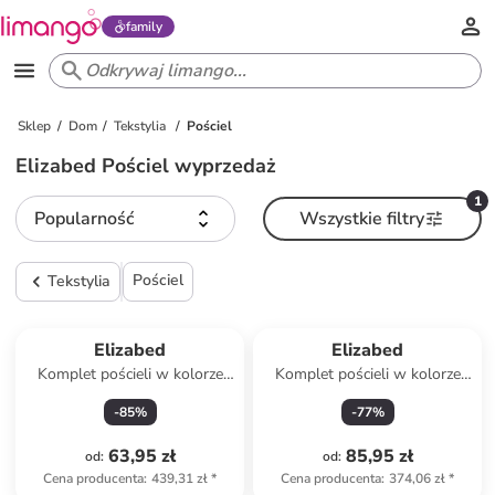
family
Sklep
Dom
Tekstylia
Pościel
Elizabed Pościel wyprzedaż
1
Popularność
Wszystkie filtry
Pościel
Tekstylia
Elizabed
Elizabed
Komplet pościeli w kolorze
Komplet pościeli w kolorze
białym
jasnobrązowym
-
85
%
-
77
%
63,95 zł
85,95 zł
od
:
od
:
Cena producenta
:
439,31 zł
*
Cena producenta
:
374,06 zł
*