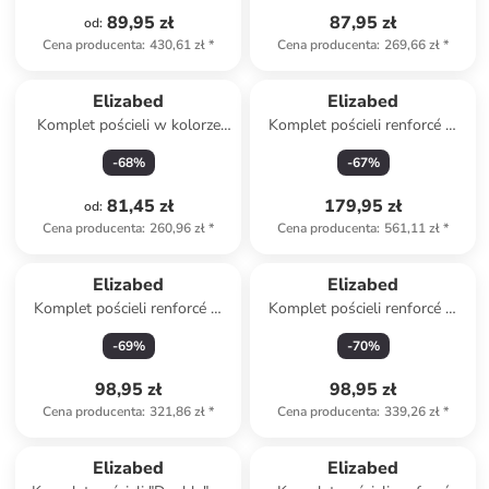
89,95 zł
87,95 zł
od
:
Cena producenta
:
430,61 zł
*
Cena producenta
:
269,66 zł
*
Elizabed
Elizabed
Komplet pościeli w kolorze
Komplet pościeli renforcé w
biało-jasnoróżowym ze
kolorze fioletowym
-
68
%
-
67
%
wzorem
81,45 zł
179,95 zł
od
:
Cena producenta
:
260,96 zł
*
Cena producenta
:
561,11 zł
*
Elizabed
Elizabed
Komplet pościeli renforcé w
Komplet pościeli renforcé w
kolorze czarnym
kolorze jasnoróżowym
-
69
%
-
70
%
98,95 zł
98,95 zł
Cena producenta
:
321,86 zł
*
Cena producenta
:
339,26 zł
*
Elizabed
Elizabed