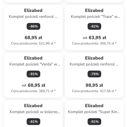
Elizabed
Elizabed
Komplet pościeli renforcé w
Komplet pościeli "Trace" w
kolorze szarym
kolorze antracytowym
-
86
%
-
82
%
68,95 zł
63,95 zł
od
:
Cena producenta
:
521,96 zł
*
Cena producenta
:
369,75 zł
*
Elizabed
Elizabed
Komplet pościeli "Verda" w
Komplet pościeli renforcé w
kolorze szarym
kolorze jasnobrązowym
-
81
%
-
76
%
68,95 zł
98,95 zł
od
:
Cena producenta
:
369,71 zł
*
Cena producenta
:
417,56 zł
*
Elizabed
Elizabed
Komplet pościeli w kolorze
Komplet pościeli "Super King"
jasnoróżowym
w kolorze beżowym
-
81
%
-
81
%