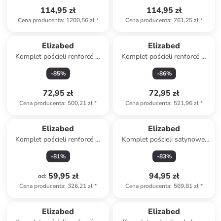
114,95 zł
114,95 zł
Cena producenta
:
1200,56 zł
*
Cena producenta
:
761,25 zł
*
Elizabed
Elizabed
Komplet pościeli renforcé w
Komplet pościeli renforcé w
kolorze niebiesko-białym
kolorze jasnoszarym
-
85
%
-
86
%
72,95 zł
72,95 zł
Cena producenta
:
500,21 zł
*
Cena producenta
:
521,96 zł
*
Elizabed
Elizabed
Komplet pościeli renforcé w
Komplet pościeli satynowej
kolorze żółtym
"Lilyum" w kolorze
-
81
%
-
83
%
antracytowym
59,95 zł
94,95 zł
od
:
Cena producenta
:
326,21 zł
*
Cena producenta
:
569,81 zł
*
Elizabed
Elizabed