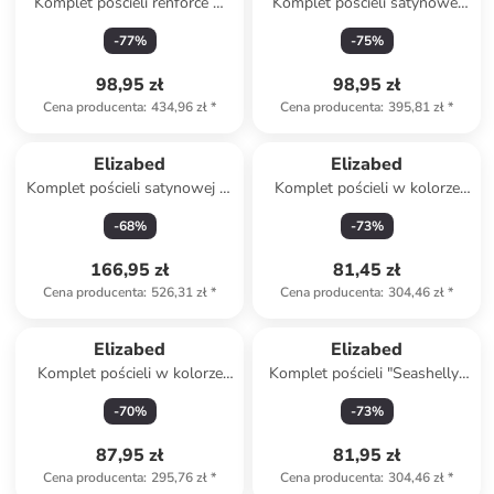
Komplet pościeli renforcé w
Komplet pościeli satynowej
kolorze szarym
"Kareli" w kolorze
-
77
%
-
75
%
antracytowym
98,95 zł
98,95 zł
Cena producenta
:
434,96 zł
*
Cena producenta
:
395,81 zł
*
Elizabed
Elizabed
Komplet pościeli satynowej w
Komplet pościeli w kolorze
kolorze czarnym
jasnoróżowym
-
68
%
-
73
%
166,95 zł
81,45 zł
Cena producenta
:
526,31 zł
*
Cena producenta
:
304,46 zł
*
Elizabed
Elizabed
Komplet pościeli w kolorze
Komplet pościeli "Seashelly"
błękitno-żółtym
w kolorze niebiesko-białym
-
70
%
-
73
%
87,95 zł
81,95 zł
Cena producenta
:
295,76 zł
*
Cena producenta
:
304,46 zł
*