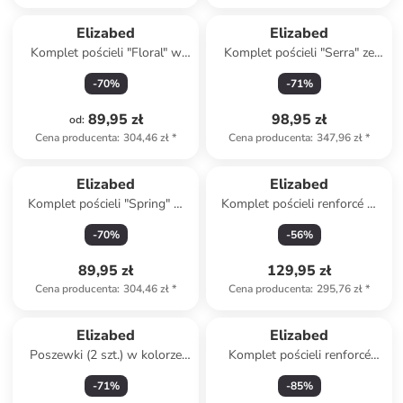
Elizabed
Elizabed
Komplet pościeli "Floral" w
Komplet pościeli "Serra" ze
kolorze biało-fioletowo-
wzorem
-
70
%
-
71
%
pomarańczowym
89,95 zł
98,95 zł
od
:
Cena producenta
:
304,46 zł
*
Cena producenta
:
347,96 zł
*
Elizabed
Elizabed
Komplet pościeli "Spring" w
Komplet pościeli renforcé w
kolorze biało-jasnoróżowo-
kolorze brzoskwiniowym
-
70
%
-
56
%
zielonym
89,95 zł
129,95 zł
Cena producenta
:
304,46 zł
*
Cena producenta
:
295,76 zł
*
Elizabed
Elizabed
Poszewki (2 szt.) w kolorze
Komplet pościeli renforcé
granatowym na poduszkę
"Fogila" w kolorze białym
-
71
%
-
85
%