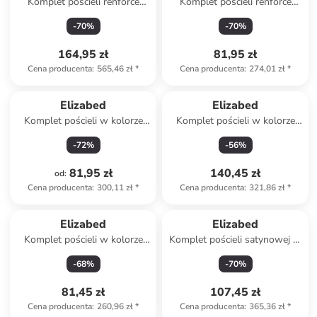
Komplet pościeli renforcé
Komplet pościeli renforcé
"Casual" w kolorze zielonym
"Lendell" w kolorze białym
-
70
%
-
70
%
164,95 zł
81,95 zł
Cena producenta
:
565,46 zł
*
Cena producenta
:
274,01 zł
*
Elizabed
Elizabed
Komplet pościeli w kolorze
Komplet pościeli w kolorze
szarym
szaro-białym
-
72
%
-
56
%
81,95 zł
140,45 zł
od
:
Cena producenta
:
300,11 zł
*
Cena producenta
:
321,86 zł
*
Elizabed
Elizabed
Komplet pościeli w kolorze
Komplet pościeli satynowej w
biało-czerwonym
kolorze szaro-białym
-
68
%
-
70
%
81,45 zł
107,45 zł
Cena producenta
:
260,96 zł
*
Cena producenta
:
365,36 zł
*