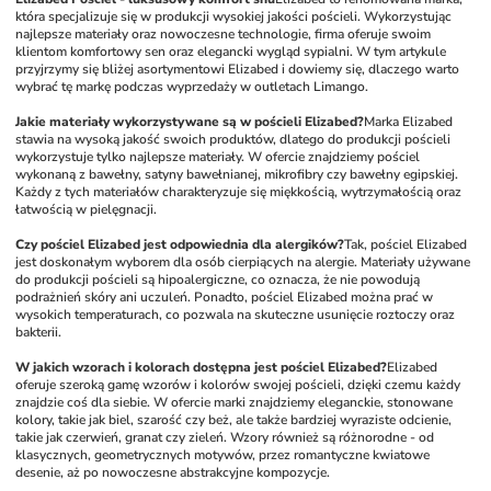
która specjalizuje się w produkcji wysokiej jakości pościeli. Wykorzystując 
najlepsze materiały oraz nowoczesne technologie, firma oferuje swoim 
klientom komfortowy sen oraz elegancki wygląd sypialni. W tym artykule 
przyjrzymy się bliżej asortymentowi Elizabed i dowiemy się, dlaczego warto 
wybrać tę markę podczas wyprzedaży w outletach Limango.
Jakie materiały wykorzystywane są w pościeli Elizabed?
Marka Elizabed 
stawia na wysoką jakość swoich produktów, dlatego do produkcji pościeli 
wykorzystuje tylko najlepsze materiały. W ofercie znajdziemy pościel 
wykonaną z bawełny, satyny bawełnianej, mikrofibry czy bawełny egipskiej. 
Każdy z tych materiałów charakteryzuje się miękkością, wytrzymałością oraz 
łatwością w pielęgnacji.
Czy pościel Elizabed jest odpowiednia dla alergików?
Tak, pościel Elizabed 
jest doskonałym wyborem dla osób cierpiących na alergie. Materiały używane 
do produkcji pościeli są hipoalergiczne, co oznacza, że nie powodują 
podrażnień skóry ani uczuleń. Ponadto, pościel Elizabed można prać w 
wysokich temperaturach, co pozwala na skuteczne usunięcie roztoczy oraz 
bakterii.
W jakich wzorach i kolorach dostępna jest pościel Elizabed?
Elizabed 
oferuje szeroką gamę wzorów i kolorów swojej pościeli, dzięki czemu każdy 
znajdzie coś dla siebie. W ofercie marki znajdziemy eleganckie, stonowane 
kolory, takie jak biel, szarość czy beż, ale także bardziej wyraziste odcienie, 
takie jak czerwień, granat czy zieleń. Wzory również są różnorodne - od 
klasycznych, geometrycznych motywów, przez romantyczne kwiatowe 
desenie, aż po nowoczesne abstrakcyjne kompozycje.