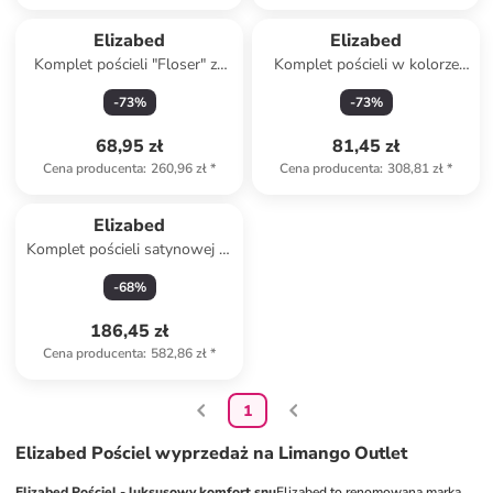
Elizabed
Elizabed
Komplet pościeli "Floser" ze
Komplet pościeli w kolorze
wzorem
kremowo-antracytowym
-
73
%
-
73
%
68,95 zł
81,45 zł
Cena producenta
:
260,96 zł
*
Cena producenta
:
308,81 zł
*
Elizabed
Komplet pościeli satynowej w
kolorze beżowym
-
68
%
186,45 zł
Cena producenta
:
582,86 zł
*
1
Elizabed Pościel wyprzedaż na Limango Outlet
Elizabed Pościel - luksusowy komfort snu
Elizabed to renomowana marka, 