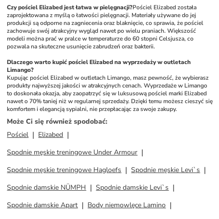
Czy pościel Elizabed jest łatwa w pielęgnacji?
Pościel Elizabed została 
zaprojektowana z myślą o łatwości pielęgnacji. Materiały używane do jej 
produkcji są odporne na zagniecenia oraz blaknięcie, co sprawia, że pościel 
zachowuje swój atrakcyjny wygląd nawet po wielu praniach. Większość 
modeli można prać w pralce w temperaturze do 60 stopni Celsjusza, co 
pozwala na skuteczne usunięcie zabrudzeń oraz bakterii.
Dlaczego warto kupić pościel Elizabed na wyprzedaży w outletach 
Limango?
Kupując pościel Elizabed w outletach Limango, masz pewność, że wybierasz 
produkty najwyższej jakości w atrakcyjnych cenach. Wyprzedaże w Limango 
to doskonała okazja, aby zaopatrzyć się w luksusową pościel marki Elizabed 
nawet o 70% taniej niż w regularnej sprzedaży. Dzięki temu możesz cieszyć się 
komfortem i elegancją sypialni, nie przepłacając za swoje zakupy.
Może Ci się również spodobać
:
Pościel
Elizabed
Spodnie męskie treningowe Under Armour
Spodnie męskie treningowe Hagloefs
Spodnie męskie Levi`s
Spodnie damskie NÜMPH
Spodnie damskie Levi`s
Spodnie damskie Apart
Body niemowlęce Lamino