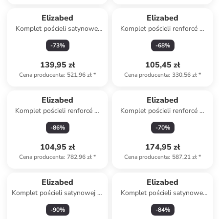
Elizabed
Elizabed
Komplet pościeli satynowej
Komplet pościeli renforcé w
"Lilyum" w kolorze czarnym
kolorze beżowym
-
73
%
-
68
%
139,95 zł
105,45 zł
Cena producenta
:
521,96 zł
*
Cena producenta
:
330,56 zł
*
Elizabed
Elizabed
Komplet pościeli renforcé w
Komplet pościeli renforcé w
kolorze szarym
kolorze kremowym
-
86
%
-
70
%
104,95 zł
174,95 zł
Cena producenta
:
782,96 zł
*
Cena producenta
:
587,21 zł
*
Elizabed
Elizabed
Komplet pościeli satynowej w
Komplet pościeli satynowej
kolorze białym
"Elegant" w kolorze czarnym
-
90
%
-
84
%